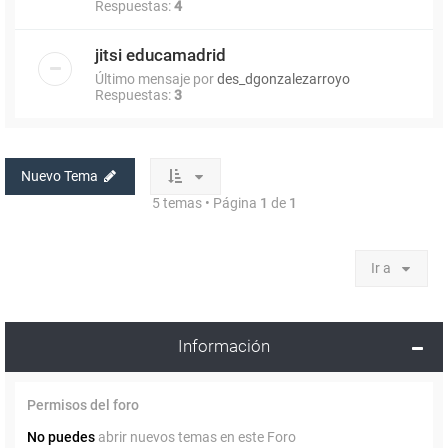
Respuestas:
4
jitsi educamadrid
Último mensaje por
des_dgonzalezarroyo
Respuestas:
3
Nuevo Tema
5 temas • Página
1
de
1
Ir a
Información
Permisos del foro
No puedes
abrir nuevos temas en este Foro