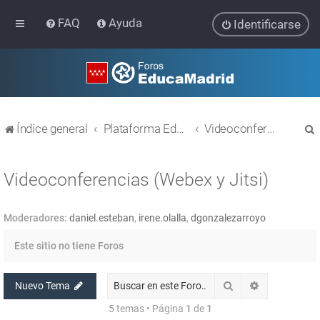
FAQ
Ayuda
Identificarse
Índice general
Plataforma Educativa EducaMadrid
Videoconferencias (Webex y Jitsi)
Videoconferencias (Webex y Jitsi)
Moderadores:
daniel.esteban
,
irene.olalla
,
dgonzalezarroyo
r
Este sitio no tiene Foros
Buscar
Búsqueda av
Nuevo Tema
5 temas • Página
1
de
1