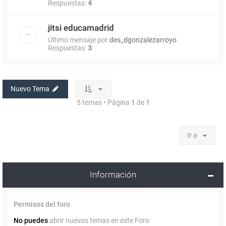
Respuestas:
4
jitsi educamadrid
Último mensaje por
des_dgonzalezarroyo
Respuestas:
3
Nuevo Tema
5 temas • Página
1
de
1
Ir a
Información
Permisos del foro
No puedes
abrir nuevos temas en este Foro