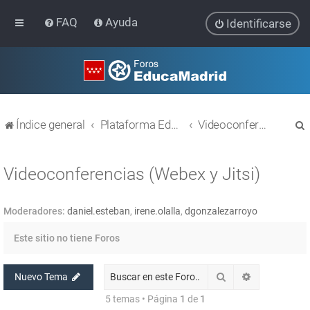
FAQ
Ayuda
Identificarse
Índice general
Plataforma Educativa EducaMadrid
Videoconferencias (Webex y Jitsi)
Videoconferencias (Webex y Jitsi)
Moderadores:
daniel.esteban
,
irene.olalla
,
dgonzalezarroyo
r
Este sitio no tiene Foros
Buscar
Búsqueda av
Nuevo Tema
5 temas • Página
1
de
1