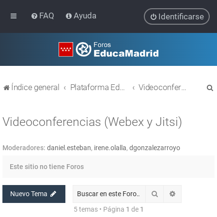
FAQ
Ayuda
Identificarse
Índice general
Plataforma Educativa EducaMadrid
Videoconferencias (Webex y Jitsi)
Videoconferencias (Webex y Jitsi)
Moderadores:
daniel.esteban
,
irene.olalla
,
dgonzalezarroyo
r
Este sitio no tiene Foros
Buscar
Búsqueda av
Nuevo Tema
5 temas • Página
1
de
1