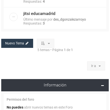
Respuestas:
4
jitsi educamadrid
Último mensaje por
des_dgonzalezarroyo
Respuestas:
3
Nuevo Tema
5 temas • Página
1
de
1
Ir a
Información
Permisos del foro
No puedes
abrir nuevos temas en este Foro