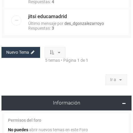
Respuestas:
4
jitsi educamadrid
Último mensaje por
des_dgonzalezarroyo
Respuestas:
3
Nuevo Tema
5 temas • Página
1
de
1
Ir a
Información
Permisos del foro
No puedes
abrir nuevos temas en este Foro