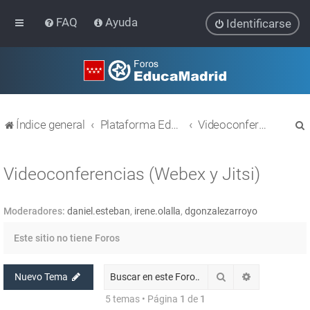
FAQ
Ayuda
Identificarse
Índice general
Plataforma Educativa EducaMadrid
Videoconferencias (Webex y Jitsi)
Videoconferencias (Webex y Jitsi)
Moderadores:
daniel.esteban
,
irene.olalla
,
dgonzalezarroyo
r
Este sitio no tiene Foros
Buscar
Búsqueda av
Nuevo Tema
5 temas • Página
1
de
1