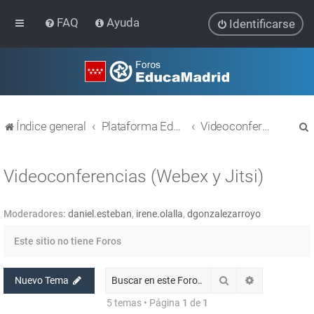
FAQ
Ayuda
Identificarse
Índice general
Plataforma Educativa EducaMadrid
Videoconferencias (Webex y Jitsi)
Videoconferencias (Webex y Jitsi)
Moderadores:
daniel.esteban
,
irene.olalla
,
dgonzalezarroyo
r
Este sitio no tiene Foros
Buscar
Búsqueda av
Nuevo Tema
5 temas • Página
1
de
1