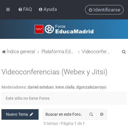
FAQ
Ayuda
Identificarse
Índice general
Plataforma Educativa EducaMadrid
Videoconferencias (Webex y Jitsi)
Videoconferencias (Webex y Jitsi)
Moderadores:
daniel.esteban
,
irene.olalla
,
dgonzalezarroyo
r
Este sitio no tiene Foros
Buscar
Búsqueda av
Nuevo Tema
5 temas • Página
1
de
1