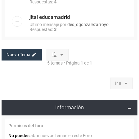
Respuestas:
4
jitsi educamadrid
Último mensaje por
des_dgonzalezarroyo
Respuestas:
3
Nuevo Tema
5 temas • Página
1
de
1
Ir a
Información
Permisos del foro
No puedes
abrir nuevos temas en este Foro