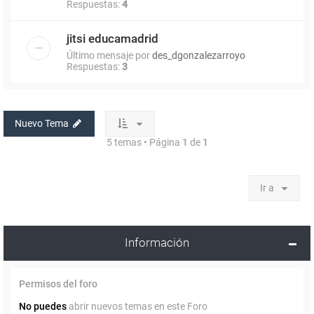
Respuestas:
4
jitsi educamadrid
Último mensaje por
des_dgonzalezarroyo
Respuestas:
3
Nuevo Tema
5 temas • Página
1
de
1
Ir a
Información
Permisos del foro
No puedes
abrir nuevos temas en este Foro