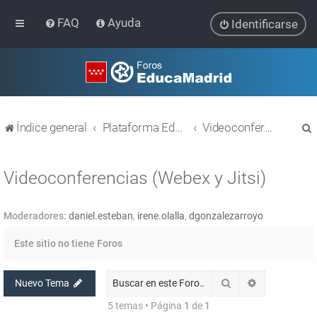
FAQ
Ayuda
Identificarse
Índice general
Plataforma Educativa EducaMadrid
Videoconferencias (Webex y Jitsi)
Videoconferencias (Webex y Jitsi)
Moderadores:
daniel.esteban
,
irene.olalla
,
dgonzalezarroyo
r
Este sitio no tiene Foros
Buscar
Búsqueda av
Nuevo Tema
5 temas • Página
1
de
1