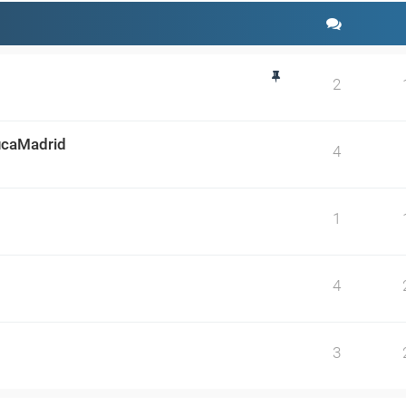
2
ducaMadrid
4
1
4
3