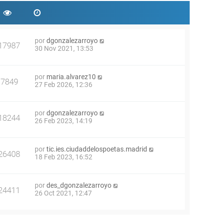
por
dgonzalezarroyo
17987
30 Nov 2021, 13:53
por
maria.alvarez10
7849
27 Feb 2026, 12:36
por
dgonzalezarroyo
18244
26 Feb 2023, 14:19
por
tic.ies.ciudaddelospoetas.madrid
26408
18 Feb 2023, 16:52
por
des_dgonzalezarroyo
24411
26 Oct 2021, 12:47