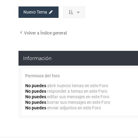
Nuevo Tema
Volver a Índice general
Información
Permisos del foro
No puedes
abrir nuevos temas en este Foro
No puedes
responder a temas en este Foro
No puedes
editar sus mensajes en este Foro
No puedes
borrar sus mensajes en este Foro
No puedes
enviar adjuntos en este Foro