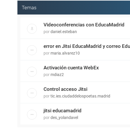
Temas
Videoconferencias con EducaMadrid
por
daniel.esteban
error en Jitsi EducaMadrid y correo E
por
maria.alvarez10
Activación cuenta WebEx
por
mdiaz2
Control acceso Jitsi
por
tic.ies.ciudaddelospoetas.madrid
jitsi educamadrid
por
des_yolandavel