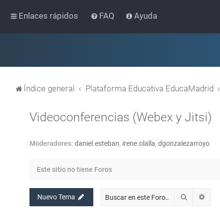
Enlaces rápidos
FAQ
Ayuda
Índice general
Plataforma Educativa EducaMadrid
Videoconferencias (Webex y Jitsi)
Moderadores:
daniel.esteban
,
irene.olalla
,
dgonzalezarroyo
Este sitio no tiene Foros
Buscar
Bús
Nuevo Tema