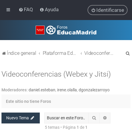
FAQ
Ayuda
Identificarse
Índice general
Plataforma Educativa EducaMadrid
Videoconferencias (Webex y Jitsi)
Videoconferencias (Webex y Jitsi)
Moderadores:
daniel.esteban
,
irene.olalla
,
dgonzalezarroyo
r
Este sitio no tiene Foros
Buscar
Búsqueda av
Nuevo Tema
5 temas • Página
1
de
1