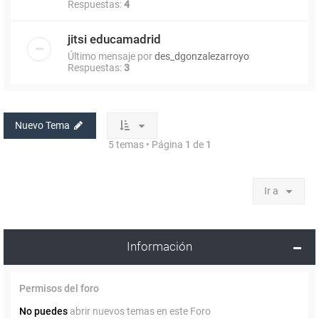
Respuestas:
4
jitsi educamadrid
Último mensaje por
des_dgonzalezarroyo
Respuestas:
3
Nuevo Tema
5 temas • Página
1
de
1
Ir a
Información
Permisos del foro
No puedes
abrir nuevos temas en este Foro