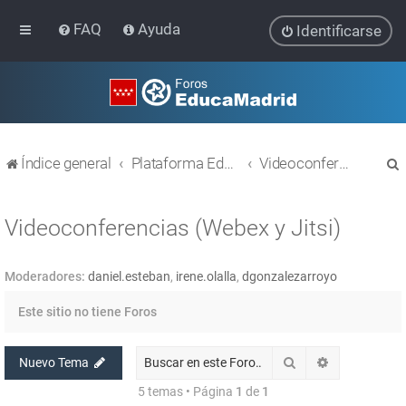
FAQ
Ayuda
Identificarse
Índice general
Plataforma Educativa EducaMadrid
Videoconferencias (Webex y Jitsi)
Videoconferencias (Webex y Jitsi)
Moderadores:
daniel.esteban
,
irene.olalla
,
dgonzalezarroyo
r
Este sitio no tiene Foros
Buscar
Búsqueda av
Nuevo Tema
5 temas • Página
1
de
1