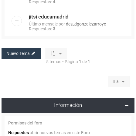
Respuestas:
4
jitsi educamadrid
Último mensaje por
des_dgonzalezarroyo
Respuestas:
3
Nuevo Tema
5 temas • Página
1
de
1
Ir a
Información
Permisos del foro
No puedes
abrir nuevos temas en este Foro