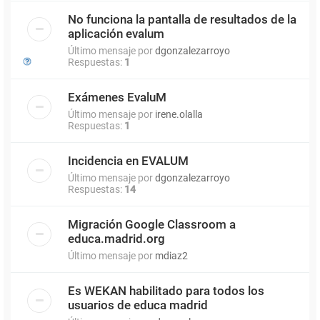
No funciona la pantalla de resultados de la
aplicación evalum
Último mensaje por
dgonzalezarroyo
Respuestas:
1
Exámenes EvaluM
Último mensaje por
irene.olalla
Respuestas:
1
Incidencia en EVALUM
Último mensaje por
dgonzalezarroyo
Respuestas:
14
Migración Google Classroom a
educa.madrid.org
Último mensaje por
mdiaz2
Es WEKAN habilitado para todos los
usuarios de educa madrid