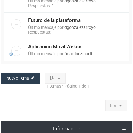
Último mensaje por
dgonzalezarroyo
Respuestas:
1
Futuro de la plataforma
Último mensaje por
dgonzalezarroyo
Respuestas:
1
Aplicación Móvil Wekan
Último mensaje por
fmartinezmarti
Nuevo Tema
11 temas • Página
1
de
1
Ir a
Información