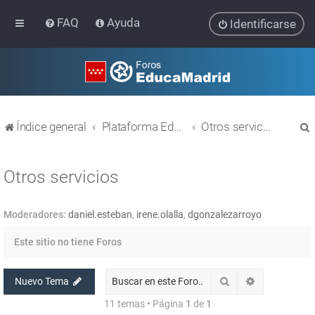
FAQ
Ayuda
Identificarse
Índice general
Plataforma Educativa EducaMadrid
Otros servicios
Otros servicios
Moderadores:
daniel.esteban
,
irene.olalla
,
dgonzalezarroyo
r
Este sitio no tiene Foros
Buscar
Búsqueda av
Nuevo Tema
11 temas • Página
1
de
1