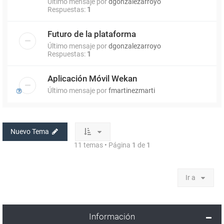
Último mensaje por
dgonzalezarroyo
Respuestas:
1
Futuro de la plataforma
Último mensaje por
dgonzalezarroyo
Respuestas:
1
Aplicación Móvil Wekan
Último mensaje por
fmartinezmarti
Nuevo Tema
11 temas • Página
1
de
1
Ir a
Información