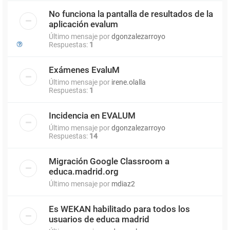
No funciona la pantalla de resultados de la
aplicación evalum
Último mensaje por
dgonzalezarroyo
Respuestas:
1
Exámenes EvaluM
Último mensaje por
irene.olalla
Respuestas:
1
Incidencia en EVALUM
Último mensaje por
dgonzalezarroyo
Respuestas:
14
Migración Google Classroom a
educa.madrid.org
Último mensaje por
mdiaz2
Es WEKAN habilitado para todos los
usuarios de educa madrid