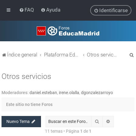
FAQ
Ayuda
Identificarse
Índice general
Plataforma Educativa EducaMadrid
Otros servicios
Otros servicios
Moderadores:
daniel.esteban
,
irene.olalla
,
dgonzalezarroyo
r
Este sitio no tiene Foros
Buscar
Búsqueda av
Nuevo Tema
11 temas • Página
1
de
1