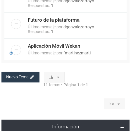
Último mensaje por
dgonzalezarroyo
Respuestas:
1
Futuro de la plataforma
Último mensaje por
dgonzalezarroyo
Respuestas:
1
Aplicación Móvil Wekan
Último mensaje por
fmartinezmarti
Nuevo Tema
11 temas • Página
1
de
1
Ir a
Información