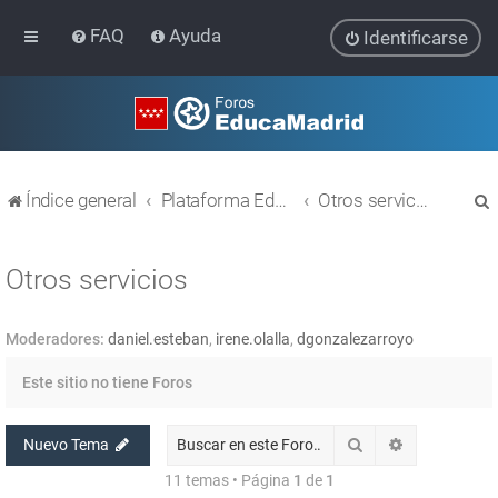
FAQ
Ayuda
Identificarse
Índice general
Plataforma Educativa EducaMadrid
Otros servicios
Otros servicios
Moderadores:
daniel.esteban
,
irene.olalla
,
dgonzalezarroyo
r
Este sitio no tiene Foros
Buscar
Búsqueda av
Nuevo Tema
11 temas • Página
1
de
1