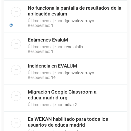
No funciona la pantalla de resultados de la
aplicación evalum
Último mensaje por
dgonzalezarroyo
Respuestas:
1
Exámenes EvaluM
Último mensaje por
irene.olalla
Respuestas:
1
Incidencia en EVALUM
Último mensaje por
dgonzalezarroyo
Respuestas:
14
Migración Google Classroom a
educa.madrid.org
Último mensaje por
mdiaz2
Es WEKAN habilitado para todos los
usuarios de educa madrid