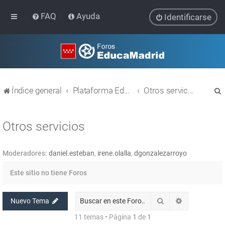
FAQ
Ayuda
Identificarse
Índice general
Plataforma Educativa EducaMadrid
Otros servicios
Otros servicios
Moderadores:
daniel.esteban
,
irene.olalla
,
dgonzalezarroyo
r
Este sitio no tiene Foros
Buscar
Búsqueda av
Nuevo Tema
11 temas • Página
1
de
1