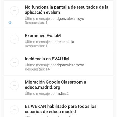
No funciona la pantalla de resultados de la
aplicación evalum
Último mensaje por
dgonzalezarroyo
Respuestas:
1
Exámenes EvaluM
Último mensaje por
irene.olalla
Respuestas:
1
Incidencia en EVALUM
Último mensaje por
dgonzalezarroyo
Respuestas:
14
Migración Google Classroom a
educa.madrid.org
Último mensaje por
mdiaz2
Es WEKAN habilitado para todos los
usuarios de educa madrid