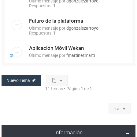
Último mensaje por
dgonzalezarroyo
Respuestas:
1
Futuro de la plataforma
Último mensaje por
dgonzalezarroyo
Respuestas:
1
Aplicación Móvil Wekan
Último mensaje por
fmartinezmarti
Nuevo Tema
11 temas • Página
1
de
1
Ir a
Información