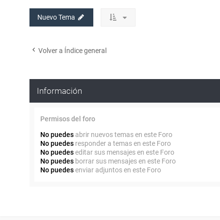
Nuevo Tema
Volver a Índice general
Información
Permisos del foro
No puedes
abrir nuevos temas en este Foro
No puedes
responder a temas en este Foro
No puedes
editar sus mensajes en este Foro
No puedes
borrar sus mensajes en este Foro
No puedes
enviar adjuntos en este Foro