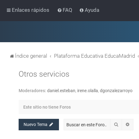
Enlaces rápidos
FAQ
Ayuda
Índice general
Plataforma Educativa EducaMadrid
Otros servicios
Moderadores:
daniel.esteban
,
irene.olalla
,
dgonzalezarroyo
Este sitio no tiene Foros
Buscar
Bús
Nuevo Tema