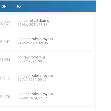
por
daniel.esteban
38727
12 Nov 2021, 13:38
por
dgonzalezarroyo
10181
24 May 2025, 09:06
por
raul.romero
21054
08 Oct 2024, 08:58
por
dgonzalezarroyo
17119
16 Abr 2024, 09:06
por
dgonzalezarroyo
12328
07 Mar 2024, 15:25