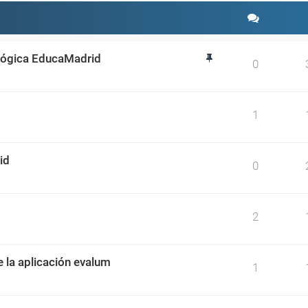
ológica EducaMadrid
0
1
id
0
2
e la aplicación evalum
1