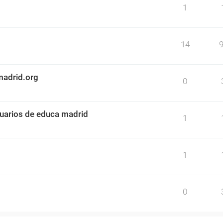
1
14
madrid.org
0
uarios de educa madrid
1
1
0