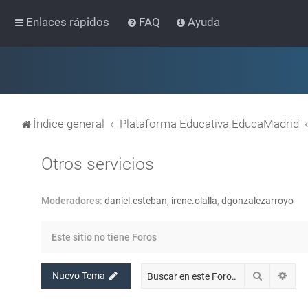
Enlaces rápidos
FAQ
Ayuda
Índice general
Plataforma Educativa EducaMadrid
Otros servicios
Moderadores:
daniel.esteban
,
irene.olalla
,
dgonzalezarroyo
Este sitio no tiene Foros
Buscar
Bús
Nuevo Tema