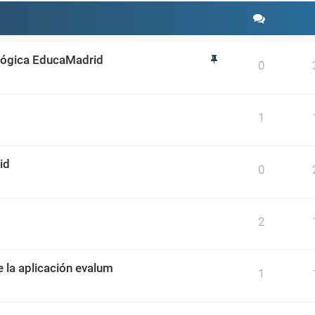
ológica EducaMadrid
0
1
id
0
2
e la aplicación evalum
1