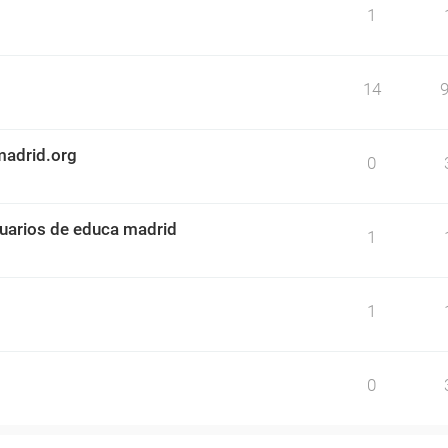
1
14
madrid.org
0
uarios de educa madrid
1
1
0