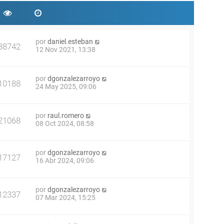
por
daniel.esteban
38742
12 Nov 2021, 13:38
por
dgonzalezarroyo
10188
24 May 2025, 09:06
por
raul.romero
21068
08 Oct 2024, 08:58
por
dgonzalezarroyo
17127
16 Abr 2024, 09:06
por
dgonzalezarroyo
12337
07 Mar 2024, 15:25