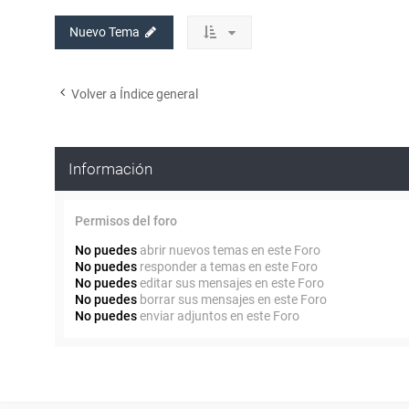
Nuevo Tema
Volver a Índice general
Información
Permisos del foro
No puedes
abrir nuevos temas en este Foro
No puedes
responder a temas en este Foro
No puedes
editar sus mensajes en este Foro
No puedes
borrar sus mensajes en este Foro
No puedes
enviar adjuntos en este Foro