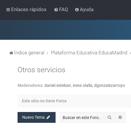
Enlaces rápidos
FAQ
Ayuda
Índice general
Plataforma Educativa EducaMadrid
Otros servicios
Moderadores:
daniel.esteban
,
irene.olalla
,
dgonzalezarroyo
Este sitio no tiene Foros
Buscar
Bús
Nuevo Tema