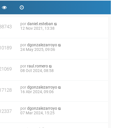
por
daniel.esteban
38743
12 Nov 2021, 13:38
por
dgonzalezarroyo
10189
24 May 2025, 09:06
por
raul.romero
21069
08 Oct 2024, 08:58
por
dgonzalezarroyo
17128
16 Abr 2024, 09:06
por
dgonzalezarroyo
12337
07 Mar 2024, 15:25