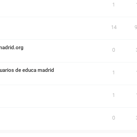
1
14
madrid.org
0
uarios de educa madrid
1
1
0