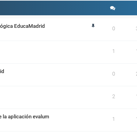
ológica EducaMadrid
0
1
id
0
2
e la aplicación evalum
1