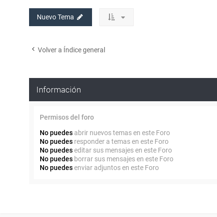
Nuevo Tema
Volver a Índice general
Información
Permisos del foro
No puedes
abrir nuevos temas en este Foro
No puedes
responder a temas en este Foro
No puedes
editar sus mensajes en este Foro
No puedes
borrar sus mensajes en este Foro
No puedes
enviar adjuntos en este Foro