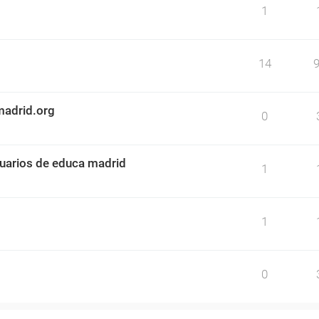
1
14
madrid.org
0
uarios de educa madrid
1
1
0