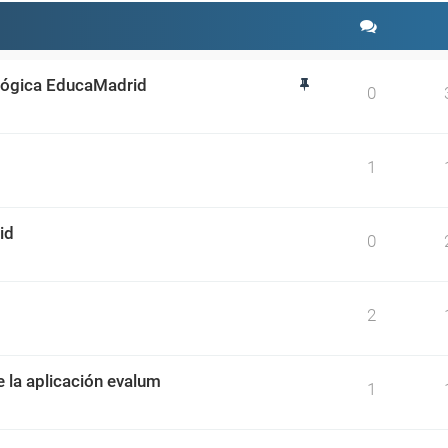
ológica EducaMadrid
0
1
id
0
2
e la aplicación evalum
1