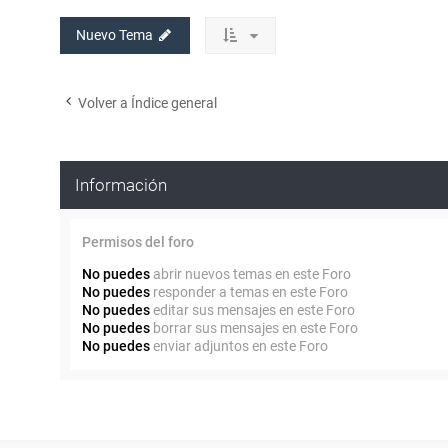
Nuevo Tema
Volver a Índice general
Información
Permisos del foro
No puedes
abrir nuevos temas en este Foro
No puedes
responder a temas en este Foro
No puedes
editar sus mensajes en este Foro
No puedes
borrar sus mensajes en este Foro
No puedes
enviar adjuntos en este Foro