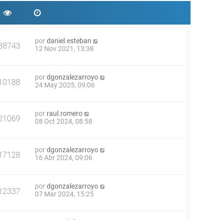
por
daniel.esteban
38743
12 Nov 2021, 13:38
por
dgonzalezarroyo
10188
24 May 2025, 09:06
por
raul.romero
21069
08 Oct 2024, 08:58
por
dgonzalezarroyo
17128
16 Abr 2024, 09:06
por
dgonzalezarroyo
12337
07 Mar 2024, 15:25