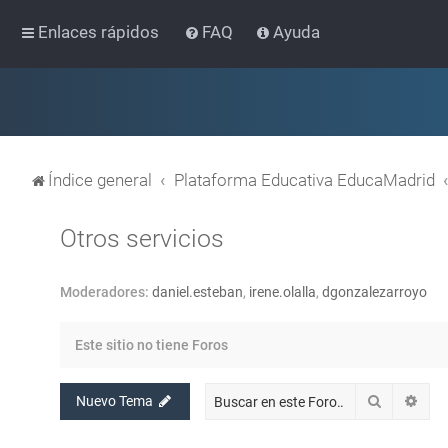
Enlaces rápidos
FAQ
Ayuda
Índice general
Plataforma Educativa EducaMadrid
Otros servicios
Moderadores:
daniel.esteban
,
irene.olalla
,
dgonzalezarroyo
Este sitio no tiene Foros
Buscar
Bús
Nuevo Tema