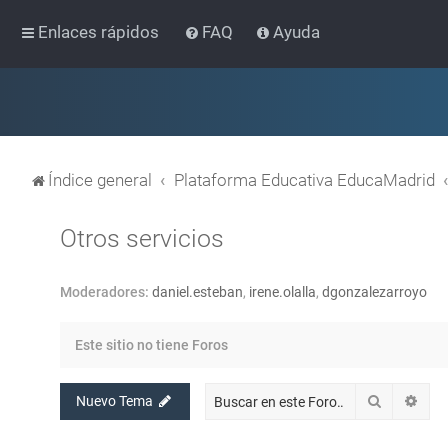
Enlaces rápidos
FAQ
Ayuda
Índice general
Plataforma Educativa EducaMadrid
Otros servicios
Moderadores:
daniel.esteban
,
irene.olalla
,
dgonzalezarroyo
Este sitio no tiene Foros
Buscar
Bús
Nuevo Tema