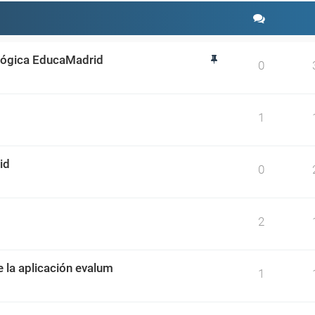
ológica EducaMadrid
0
1
id
0
2
e la aplicación evalum
1