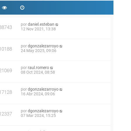
por
daniel.esteban
38743
12 Nov 2021, 13:38
por
dgonzalezarroyo
10188
24 May 2025, 09:06
por
raul.romero
21069
08 Oct 2024, 08:58
por
dgonzalezarroyo
17128
16 Abr 2024, 09:06
por
dgonzalezarroyo
12337
07 Mar 2024, 15:25