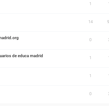
1
14
madrid.org
0
uarios de educa madrid
1
1
0