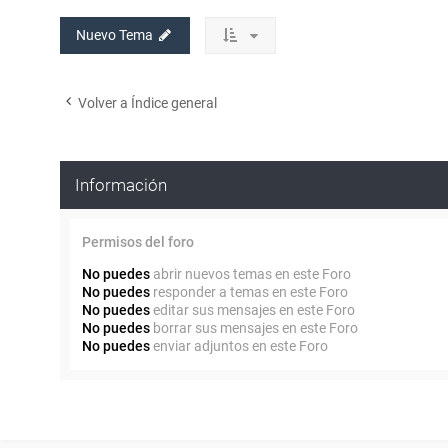
Nuevo Tema
Volver a Índice general
Información
Permisos del foro
No puedes
abrir nuevos temas en este Foro
No puedes
responder a temas en este Foro
No puedes
editar sus mensajes en este Foro
No puedes
borrar sus mensajes en este Foro
No puedes
enviar adjuntos en este Foro