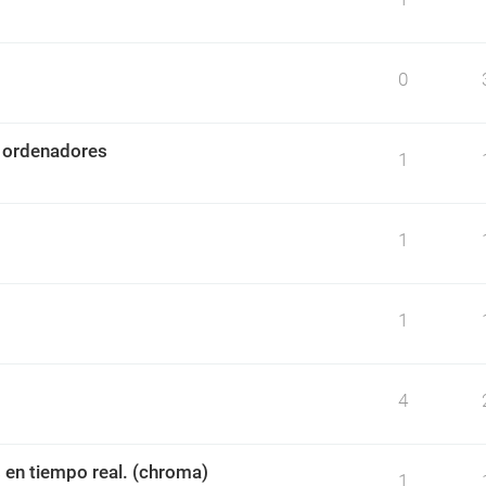
0
n ordenadores
1
1
1
4
en tiempo real. (chroma)
1