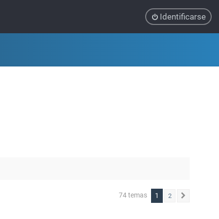
Identificarse
74 temas
1
2
Siguiente