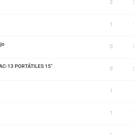
3
1
jo
0
BAC-13 PORTÁTILES 15"
0
1
1