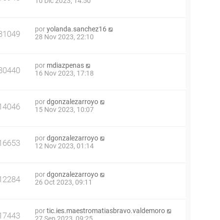
10 Dic 2023, 14:50
por
yolanda.sanchez16
31049
28 Nov 2023, 22:10
por
mdiazpenas
30440
16 Nov 2023, 17:18
por
dgonzalezarroyo
14046
15 Nov 2023, 10:07
por
dgonzalezarroyo
16653
12 Nov 2023, 01:14
por
dgonzalezarroyo
12284
26 Oct 2023, 09:11
por
tic.ies.maestromatiasbravo.valdemoro
17443
27 Sep 2023, 09:25