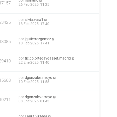
por
rsoriano
17157
26 Feb 2025, 11:25
por
silvia.vara1
23425
13 Feb 2025, 17:40
por
jgutierrezgomez
13085
10 Feb 2025, 17:41
por
tic.cp.ortegaygasset.madrid
29410
22 Ene 2025, 11:40
por
dgonzalezarroyo
15668
10 Ene 2025, 11:58
por
dgonzalezarroyo
10211
08 Ene 2025, 01:43
por
Laura.virseda