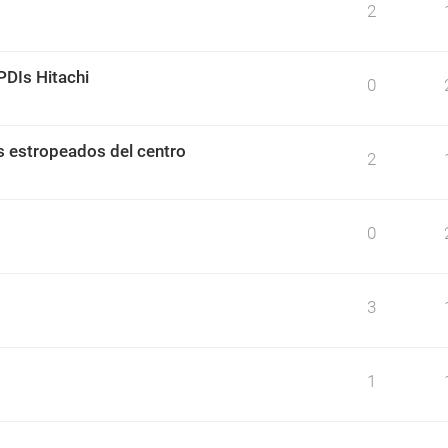
2
PDIs Hitachi
0
s estropeados del centro
2
0
3
1