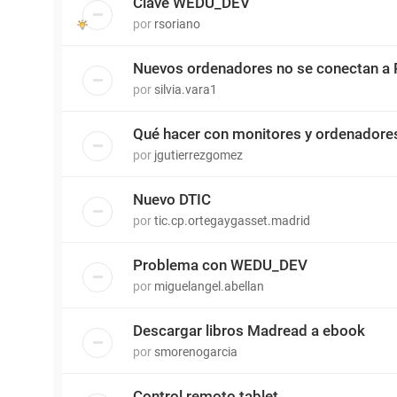
Clave WEDU_DEV
por
rsoriano
Nuevos ordenadores no se conectan a 
por
silvia.vara1
Qué hacer con monitores y ordenadore
por
jgutierrezgomez
Nuevo DTIC
por
tic.cp.ortegaygasset.madrid
Problema con WEDU_DEV
por
miguelangel.abellan
Descargar libros Madread a ebook
por
smorenogarcia
Control remoto tablet