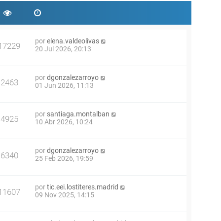
por
elena.valdeolivas
17229
20 Jul 2026, 20:13
por
dgonzalezarroyo
2463
01 Jun 2026, 11:13
por
santiaga.montalban
4925
10 Abr 2026, 10:24
por
dgonzalezarroyo
6340
25 Feb 2026, 19:59
por
tic.eei.lostiteres.madrid
11607
09 Nov 2025, 14:15