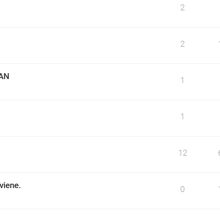
2
2
LAN
1
1
12
viene.
0