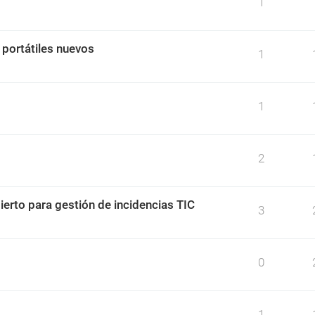
1
 portátiles nuevos
1
1
2
ierto para gestión de incidencias TIC
3
0
1