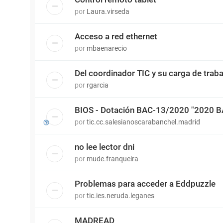
por
Laura.virseda
Acceso a red ethernet
por
mbaenarecio
Del coordinador TIC y su carga de traba
por
rgarcia
BIOS - Dotación BAC-13/2020 "2020 
por
tic.cc.salesianoscarabanchel.madrid
no lee lector dni
por
mude.franqueira
Problemas para acceder a Eddpuzzle
por
tic.ies.neruda.leganes
MADREAD