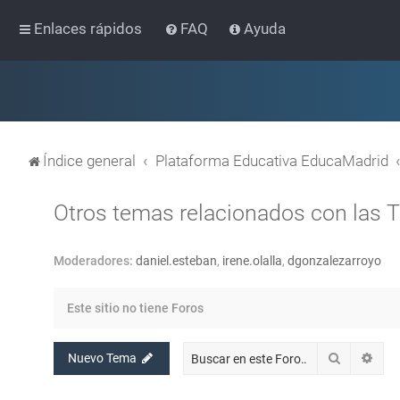
Enlaces rápidos
FAQ
Ayuda
Índice general
Plataforma Educativa EducaMadrid
Otros temas relacionados con las 
Moderadores:
daniel.esteban
,
irene.olalla
,
dgonzalezarroyo
Este sitio no tiene Foros
Buscar
Bús
Nuevo Tema