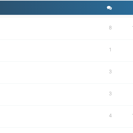
8
1
3
3
4