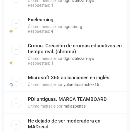
Último mensaje por
dgonzalezarroyo
Respuestas:
1
Exelearning
Último mensaje por
agustin.rg
Respuestas:
4
Croma. Creación de cromas educativos en
tiempo real. (chroma)
Último mensaje por
dgonzalezarroyo
Respuestas:
1
Microsoft 365 aplicaciones en inglés
Último mensaje por
yolanda.sanchez16
PDI antiguas. MARCA TEAMBOARD
Último mensaje por
mdiazpenas
He dejado de ser moderadora en
MADread