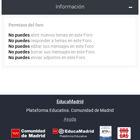
Información
Permisos del foro
No puedes
abrir nuevos temas en este Foro
No puedes
responder a temas en este Foro
No puedes
editar sus mensajes en este Foro
No puedes
borrar sus mensajes en este Foro
No puedes
enviar adjuntos en este Foro
Powered by
phpBB
™
Índice general
Todos los horarios
Privacidad
Borrar cookies
Condiciones
Contáctanos
EducaMadrid
Traducción al español por
phpBB España
-
son
UTC+02:00
Plataforma Educativa. Comunidad de Madrid
-
Ayuda
(en ventana nueva)
Certificación
Buzó
de
anóni
conformidad
del Pl