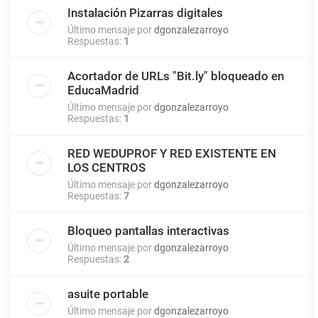
Instalación Pizarras digitales
Último mensaje por
dgonzalezarroyo
Respuestas:
1
Acortador de URLs "Bit.ly" bloqueado en
EducaMadrid
Último mensaje por
dgonzalezarroyo
Respuestas:
1
RED WEDUPROF Y RED EXISTENTE EN
LOS CENTROS
Último mensaje por
dgonzalezarroyo
Respuestas:
7
Bloqueo pantallas interactivas
Último mensaje por
dgonzalezarroyo
Respuestas:
2
asuite portable
Último mensaje por
dgonzalezarroyo