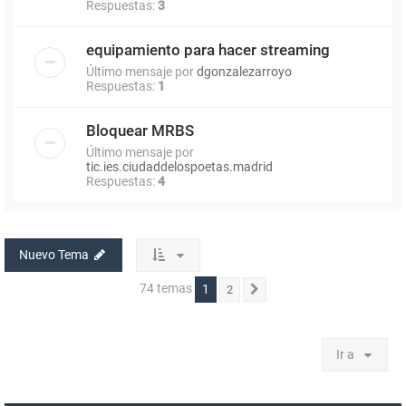
Respuestas:
3
equipamiento para hacer streaming
Último mensaje por
dgonzalezarroyo
Respuestas:
1
Bloquear MRBS
Último mensaje por
tic.ies.ciudaddelospoetas.madrid
Respuestas:
4
Nuevo Tema
74 temas
1
2
Siguiente
Ir a