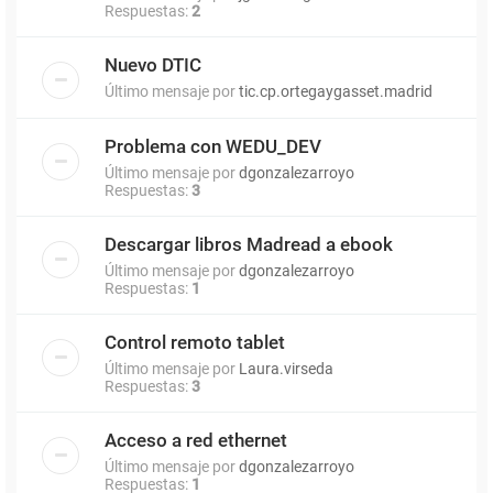
Respuestas:
2
Nuevo DTIC
Último mensaje por
tic.cp.ortegaygasset.madrid
Problema con WEDU_DEV
Último mensaje por
dgonzalezarroyo
Respuestas:
3
Descargar libros Madread a ebook
Último mensaje por
dgonzalezarroyo
Respuestas:
1
Control remoto tablet
Último mensaje por
Laura.virseda
Respuestas:
3
Acceso a red ethernet
Último mensaje por
dgonzalezarroyo
Respuestas:
1