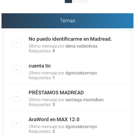
Temas
No puedo identificarme en Madread.
Último mensaje por
elena.valdeolivas
Respuestas:
8
cuenta tic
Último mensaje por
dgonzalezarroyo
Respuestas:
1
PRÉSTAMOS MADREAD
Último mensaje por
santiaga.montalban
Respuestas:
3
AraWord en MAX 12.0
Último mensaje por
dgonzalezarroyo
Respuestas:
3