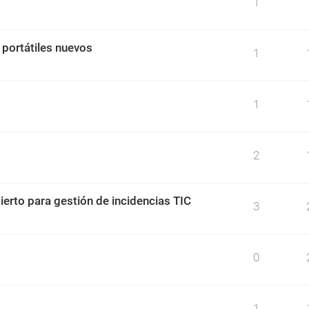
1
 portátiles nuevos
1
1
2
ierto para gestión de incidencias TIC
3
0
1