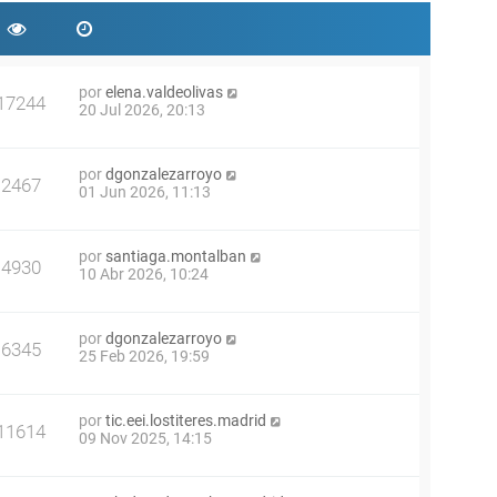
por
elena.valdeolivas
17244
20 Jul 2026, 20:13
por
dgonzalezarroyo
2467
01 Jun 2026, 11:13
por
santiaga.montalban
4930
10 Abr 2026, 10:24
por
dgonzalezarroyo
6345
25 Feb 2026, 19:59
por
tic.eei.lostiteres.madrid
11614
09 Nov 2025, 14:15