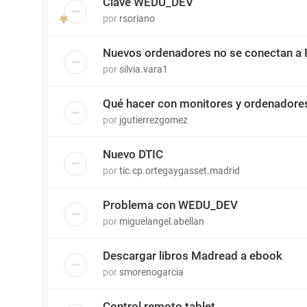
Clave WEDU_DEV
por
rsoriano
Nuevos ordenadores no se conectan a 
por
silvia.vara1
Qué hacer con monitores y ordenadore
por
jgutierrezgomez
Nuevo DTIC
por
tic.cp.ortegaygasset.madrid
Problema con WEDU_DEV
por
miguelangel.abellan
Descargar libros Madread a ebook
por
smorenogarcia
Control remoto tablet