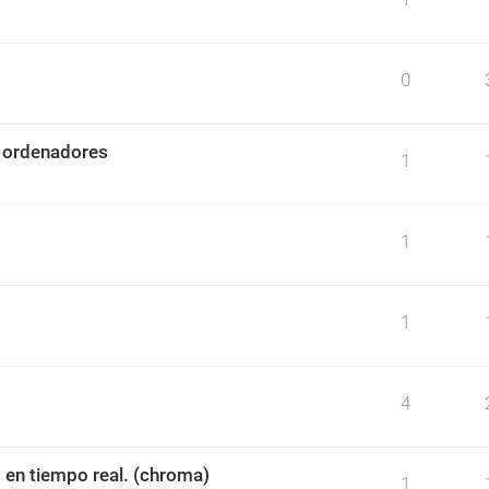
0
n ordenadores
1
1
1
4
en tiempo real. (chroma)
1