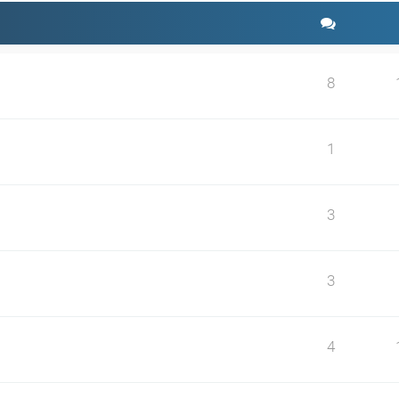
8
1
3
3
4