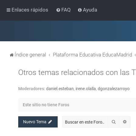
Enlaces rápidos
FAQ
Ayuda
Índice general
Plataforma Educativa EducaMadrid
Otros temas relacionados con las 
Moderadores:
daniel.esteban
,
irene.olalla
,
dgonzalezarroyo
Este sitio no tiene Foros
Buscar
Bús
Nuevo Tema