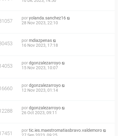
10 Dic 2023, 14:50
por
yolanda.sanchez16
31057
28 Nov 2023, 22:10
por
mdiazpenas
30453
16 Nov 2023, 17:18
por
dgonzalezarroyo
14053
15 Nov 2023, 10:07
por
dgonzalezarroyo
16660
12 Nov 2023, 01:14
por
dgonzalezarroyo
12288
26 Oct 2023, 09:11
por
tic.ies.maestromatiasbravo.valdemoro
17451
27 Sep 2023, 09:25