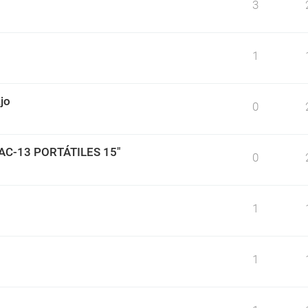
3
1
jo
0
BAC-13 PORTÁTILES 15"
0
1
1