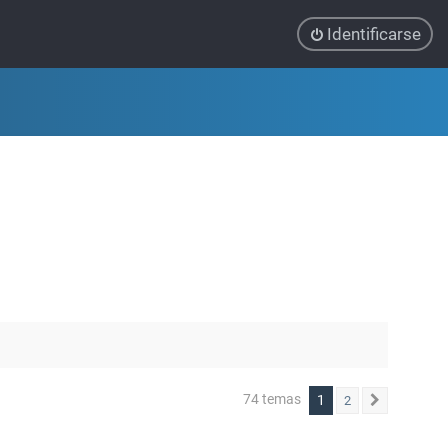
Identificarse
74 temas
1
2
Siguiente