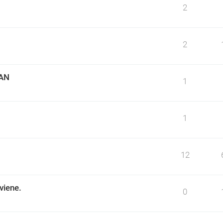
2
2
LAN
1
1
12
viene.
0