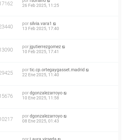
por
rsoriano
17162
26 Feb 2025, 11:25
por
silvia.vara1
23440
13 Feb 2025, 17:40
por
jgutierrezgomez
13090
10 Feb 2025, 17:41
por
tic.cp.ortegaygasset.madrid
29425
22 Ene 2025, 11:40
por
dgonzalezarroyo
15676
10 Ene 2025, 11:58
por
dgonzalezarroyo
10217
08 Ene 2025, 01:43
por
Laura.virseda