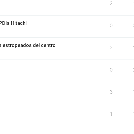
2
PDIs Hitachi
0
s estropeados del centro
2
0
3
1