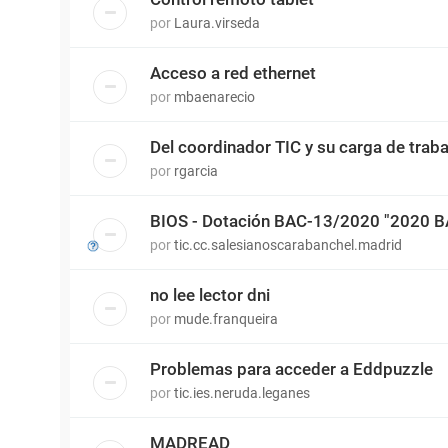
por
Laura.virseda
Acceso a red ethernet
por
mbaenarecio
Del coordinador TIC y su carga de traba
por
rgarcia
BIOS - Dotación BAC-13/2020 "2020 
por
tic.cc.salesianoscarabanchel.madrid
no lee lector dni
por
mude.franqueira
Problemas para acceder a Eddpuzzle
por
tic.ies.neruda.leganes
MADREAD