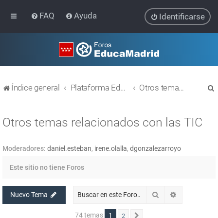
FAQ
Ayuda
Identificarse
Índice general
Plataforma Educativa EducaMadrid
Otros temas relacionados con las TIC
Otros temas relacionados con las TIC
Moderadores:
daniel.esteban
,
irene.olalla
,
dgonzalezarroyo
r
Este sitio no tiene Foros
Buscar
Búsqueda av
Nuevo Tema
74 temas
1
2
Siguiente