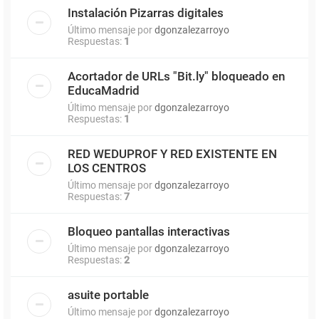
Instalación Pizarras digitales
Último mensaje por
dgonzalezarroyo
Respuestas:
1
Acortador de URLs "Bit.ly" bloqueado en
EducaMadrid
Último mensaje por
dgonzalezarroyo
Respuestas:
1
RED WEDUPROF Y RED EXISTENTE EN
LOS CENTROS
Último mensaje por
dgonzalezarroyo
Respuestas:
7
Bloqueo pantallas interactivas
Último mensaje por
dgonzalezarroyo
Respuestas:
2
asuite portable
Último mensaje por
dgonzalezarroyo