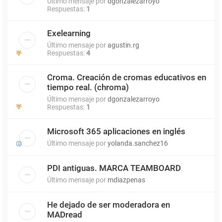
Último mensaje por
dgonzalezarroyo
Respuestas:
1
Exelearning
Último mensaje por
agustin.rg
Respuestas:
4
Croma. Creación de cromas educativos en
tiempo real. (chroma)
Último mensaje por
dgonzalezarroyo
Respuestas:
1
Microsoft 365 aplicaciones en inglés
Último mensaje por
yolanda.sanchez16
PDI antiguas. MARCA TEAMBOARD
Último mensaje por
mdiazpenas
He dejado de ser moderadora en
MADread