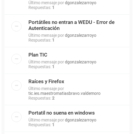
Último mensaje por
dgonzalezarroyo
Respuestas:
1
Portátiles no entran a WEDU - Error de
Autenticación
Último mensaje por
dgonzalezarroyo
Respuestas:
1
Plan TIC
Último mensaje por
dgonzalezarroyo
Respuestas:
1
Raíces y Firefox
Último mensaje por
tic.ies.maestromatiasbravo.valdemoro
Respuestas:
2
Portatil no suena en windows
Último mensaje por
dgonzalezarroyo
Respuestas:
1