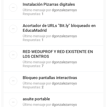
Instalación Pizarras digitales
Último mensaje por
dgonzalezarroyo
Respuestas:
1
Acortador de URLs "Bit.ly" bloqueado en
EducaMadrid
Último mensaje por
dgonzalezarroyo
Respuestas:
1
RED WEDUPROF Y RED EXISTENTE EN
LOS CENTROS
Último mensaje por
dgonzalezarroyo
Respuestas:
7
Bloqueo pantallas interactivas
Último mensaje por
dgonzalezarroyo
Respuestas:
2
asuite portable
Último mensaje por
dgonzalezarroyo