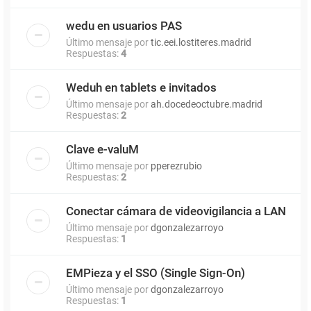
wedu en usuarios PAS
Último mensaje por
tic.eei.lostiteres.madrid
Respuestas:
4
Weduh en tablets e invitados
Último mensaje por
ah.docedeoctubre.madrid
Respuestas:
2
Clave e-valuM
Último mensaje por
pperezrubio
Respuestas:
2
Conectar cámara de videovigilancia a LAN
Último mensaje por
dgonzalezarroyo
Respuestas:
1
EMPieza y el SSO (Single Sign-On)
Último mensaje por
dgonzalezarroyo
Respuestas:
1