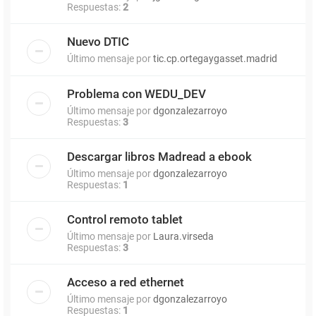
Respuestas:
2
Nuevo DTIC
Último mensaje por
tic.cp.ortegaygasset.madrid
Problema con WEDU_DEV
Último mensaje por
dgonzalezarroyo
Respuestas:
3
Descargar libros Madread a ebook
Último mensaje por
dgonzalezarroyo
Respuestas:
1
Control remoto tablet
Último mensaje por
Laura.virseda
Respuestas:
3
Acceso a red ethernet
Último mensaje por
dgonzalezarroyo
Respuestas:
1