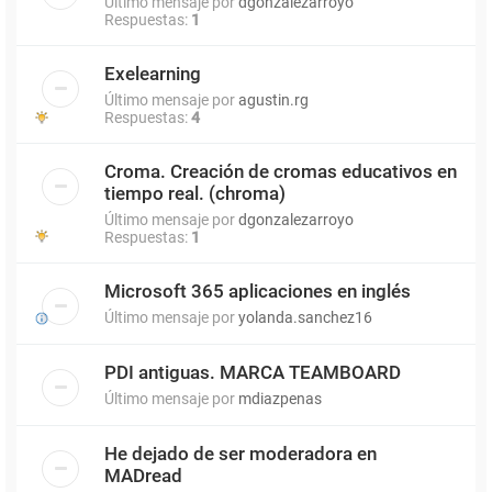
Último mensaje por
dgonzalezarroyo
Respuestas:
1
Exelearning
Último mensaje por
agustin.rg
Respuestas:
4
Croma. Creación de cromas educativos en
tiempo real. (chroma)
Último mensaje por
dgonzalezarroyo
Respuestas:
1
Microsoft 365 aplicaciones en inglés
Último mensaje por
yolanda.sanchez16
PDI antiguas. MARCA TEAMBOARD
Último mensaje por
mdiazpenas
He dejado de ser moderadora en
MADread