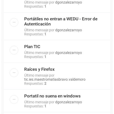
Último mensaje por
dgonzalezarroyo
Respuestas:
1
Portátiles no entran a WEDU - Error de
Autenticación
Último mensaje por
dgonzalezarroyo
Respuestas:
1
Plan TIC
Último mensaje por
dgonzalezarroyo
Respuestas:
1
Raíces y Firefox
Último mensaje por
tic.ies.maestromatiasbravo.valdemoro
Respuestas:
2
Portatil no suena en windows
Último mensaje por
dgonzalezarroyo
Respuestas:
1