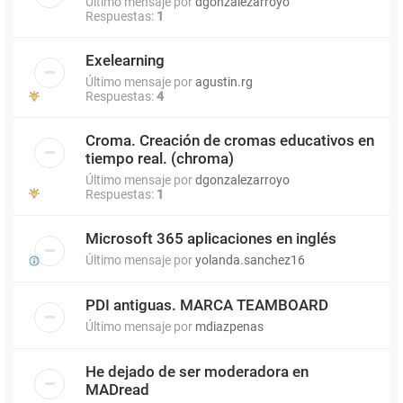
Último mensaje por
dgonzalezarroyo
Respuestas:
1
Exelearning
Último mensaje por
agustin.rg
Respuestas:
4
Croma. Creación de cromas educativos en
tiempo real. (chroma)
Último mensaje por
dgonzalezarroyo
Respuestas:
1
Microsoft 365 aplicaciones en inglés
Último mensaje por
yolanda.sanchez16
PDI antiguas. MARCA TEAMBOARD
Último mensaje por
mdiazpenas
He dejado de ser moderadora en
MADread