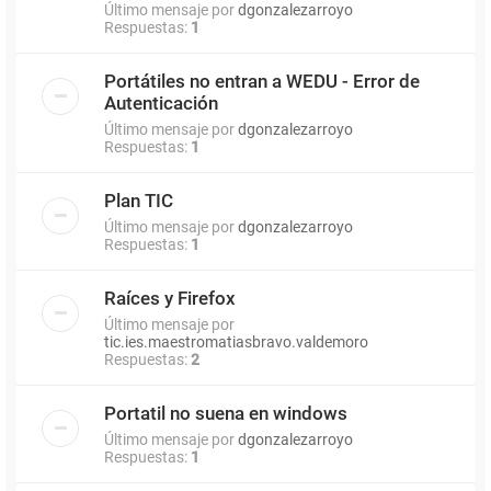
Último mensaje por
dgonzalezarroyo
Respuestas:
1
Portátiles no entran a WEDU - Error de
Autenticación
Último mensaje por
dgonzalezarroyo
Respuestas:
1
Plan TIC
Último mensaje por
dgonzalezarroyo
Respuestas:
1
Raíces y Firefox
Último mensaje por
tic.ies.maestromatiasbravo.valdemoro
Respuestas:
2
Portatil no suena en windows
Último mensaje por
dgonzalezarroyo
Respuestas:
1