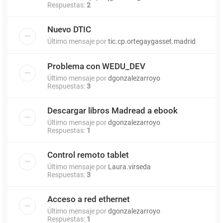
Respuestas:
2
Nuevo DTIC
Último mensaje por
tic.cp.ortegaygasset.madrid
Problema con WEDU_DEV
Último mensaje por
dgonzalezarroyo
Respuestas:
3
Descargar libros Madread a ebook
Último mensaje por
dgonzalezarroyo
Respuestas:
1
Control remoto tablet
Último mensaje por
Laura.virseda
Respuestas:
3
Acceso a red ethernet
Último mensaje por
dgonzalezarroyo
Respuestas:
1