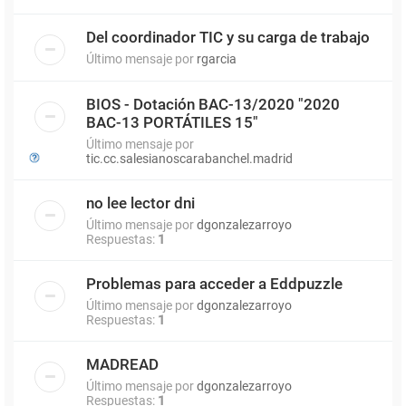
Del coordinador TIC y su carga de trabajo
Último mensaje por
rgarcia
BIOS - Dotación BAC-13/2020 "2020
BAC-13 PORTÁTILES 15"
Último mensaje por
tic.cc.salesianoscarabanchel.madrid
no lee lector dni
Último mensaje por
dgonzalezarroyo
Respuestas:
1
Problemas para acceder a Eddpuzzle
Último mensaje por
dgonzalezarroyo
Respuestas:
1
MADREAD
Último mensaje por
dgonzalezarroyo
Respuestas:
1