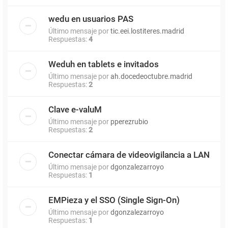
wedu en usuarios PAS
Último mensaje por
tic.eei.lostiteres.madrid
Respuestas:
4
Weduh en tablets e invitados
Último mensaje por
ah.docedeoctubre.madrid
Respuestas:
2
Clave e-valuM
Último mensaje por
pperezrubio
Respuestas:
2
Conectar cámara de videovigilancia a LAN
Último mensaje por
dgonzalezarroyo
Respuestas:
1
EMPieza y el SSO (Single Sign-On)
Último mensaje por
dgonzalezarroyo
Respuestas:
1