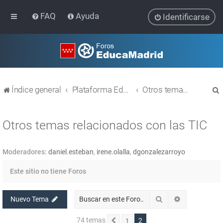
FAQ
Ayuda
Identificarse
Índice general
Plataforma Educativa EducaMadrid
Otros temas relacionados con las TIC
Otros temas relacionados con las TIC
Moderadores:
daniel.esteban
,
irene.olalla
,
dgonzalezarroyo
r
Este sitio no tiene Foros
Buscar
Búsqueda av
Nuevo Tema
74 temas
2
1
Anterior