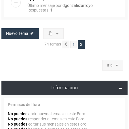
Último mensaje por
dgonzalezarroyo
Respuestas:
1
Nuevo Tema
74 temas
2
1
Anterior
Ir a
Información
Permisos del foro
No puedes
abrir nuevos temas en este Foro
No puedes
responder a temas en este Foro
No puedes
editar sus mensajes en este Foro