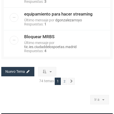
Respuestas:
3
equipamiento para hacer streaming
Último mensaje por
dgonzalezarroyo
Respuestas:
1
Bloquear MRBS
Último mensaje por
tic.ies.ciudaddelospoetas.madrid
Respuestas:
4
Nuevo Tema
74 temas
1
2
Siguiente
Ir a