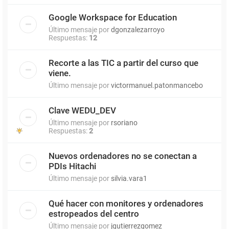
Google Workspace for Education
Último mensaje por
dgonzalezarroyo
Respuestas:
12
Recorte a las TIC a partir del curso que
viene.
Último mensaje por
victormanuel.patonmancebo
Clave WEDU_DEV
Último mensaje por
rsoriano
Respuestas:
2
Nuevos ordenadores no se conectan a
PDIs Hitachi
Último mensaje por
silvia.vara1
Qué hacer con monitores y ordenadores
estropeados del centro
Último mensaje por
jgutierrezgomez