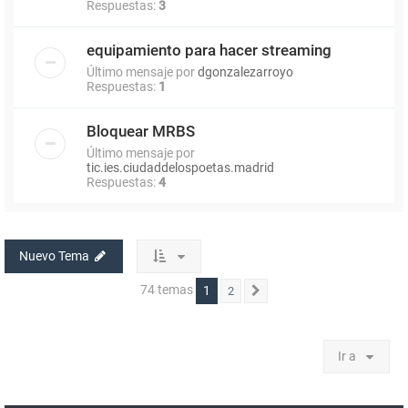
Respuestas:
3
equipamiento para hacer streaming
Último mensaje por
dgonzalezarroyo
Respuestas:
1
Bloquear MRBS
Último mensaje por
tic.ies.ciudaddelospoetas.madrid
Respuestas:
4
Nuevo Tema
74 temas
1
2
Siguiente
Ir a