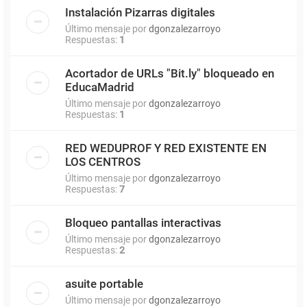
Instalación Pizarras digitales
Último mensaje por
dgonzalezarroyo
Respuestas:
1
Acortador de URLs "Bit.ly" bloqueado en
EducaMadrid
Último mensaje por
dgonzalezarroyo
Respuestas:
1
RED WEDUPROF Y RED EXISTENTE EN
LOS CENTROS
Último mensaje por
dgonzalezarroyo
Respuestas:
7
Bloqueo pantallas interactivas
Último mensaje por
dgonzalezarroyo
Respuestas:
2
asuite portable
Último mensaje por
dgonzalezarroyo