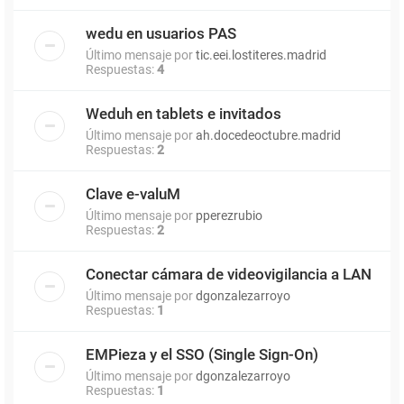
wedu en usuarios PAS
Último mensaje por
tic.eei.lostiteres.madrid
Respuestas:
4
Weduh en tablets e invitados
Último mensaje por
ah.docedeoctubre.madrid
Respuestas:
2
Clave e-valuM
Último mensaje por
pperezrubio
Respuestas:
2
Conectar cámara de videovigilancia a LAN
Último mensaje por
dgonzalezarroyo
Respuestas:
1
EMPieza y el SSO (Single Sign-On)
Último mensaje por
dgonzalezarroyo
Respuestas:
1