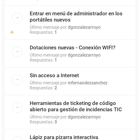
Entrar en menú de administrador en los
portátiles nuevos
Último mensaje por
dgonzalezarroyo
Respuestas:
1
Dotaciones nuevas - Conexión WIFI?
Último mensaje por
dgonzalezarroyo
Respuestas:
1
Sin acceso a Internet
Último mensaje por
mfernandezsanchez
Respuestas:
2
Herramientas de ticketing de código
abierto para gestión de incidencias TIC
Último mensaje por
dgonzalezarroyo
Respuestas:
3
Lápiz para pizarra interactiva