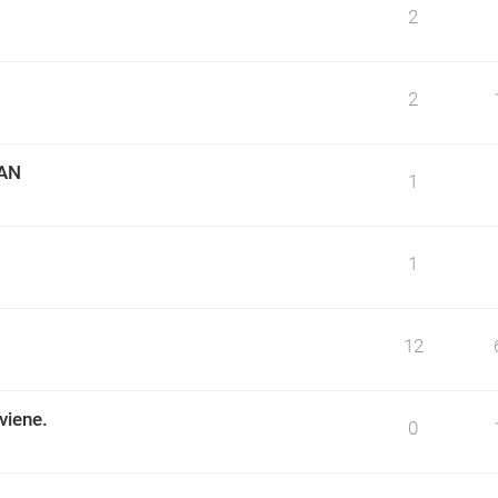
2
2
LAN
1
1
12
viene.
0