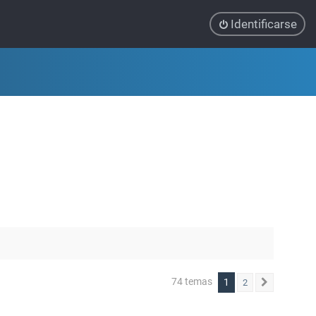
Identificarse
74 temas
1
2
Siguiente