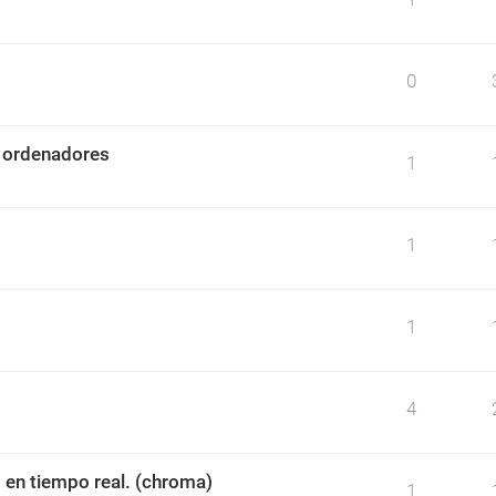
0
n ordenadores
1
1
1
4
en tiempo real. (chroma)
1