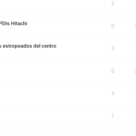
2
PDIs Hitachi
0
s estropeados del centro
2
0
3
1