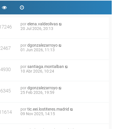
por
elena.valdeolivas
17246
20 Jul 2026, 20:13
por
dgonzalezarroyo
2467
01 Jun 2026, 11:13
por
santiaga.montalban
4930
10 Abr 2026, 10:24
por
dgonzalezarroyo
6345
25 Feb 2026, 19:59
por
tic.eei.lostiteres.madrid
11614
09 Nov 2025, 14:15