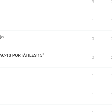
3
1
jo
0
BAC-13 PORTÁTILES 15"
0
1
1