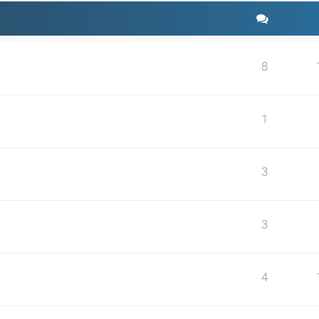
8
1
3
3
4