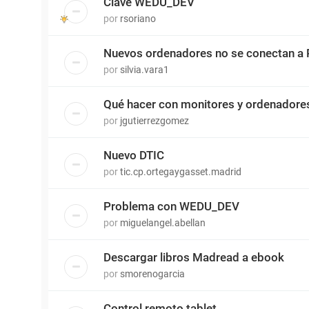
Clave WEDU_DEV
por
rsoriano
Nuevos ordenadores no se conectan a 
por
silvia.vara1
Qué hacer con monitores y ordenadore
por
jgutierrezgomez
Nuevo DTIC
por
tic.cp.ortegaygasset.madrid
Problema con WEDU_DEV
por
miguelangel.abellan
Descargar libros Madread a ebook
por
smorenogarcia
Control remoto tablet