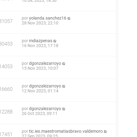
10 Dic 2023, 14:50
por
yolanda.sanchez16
31057
28 Nov 2023, 22:10
por
mdiazpenas
30453
16 Nov 2023, 17:18
por
dgonzalezarroyo
14053
15 Nov 2023, 10:07
por
dgonzalezarroyo
16660
12 Nov 2023, 01:14
por
dgonzalezarroyo
12288
26 Oct 2023, 09:11
por
tic.ies.maestromatiasbravo.valdemoro
17451
27 Sep 2023, 09:25