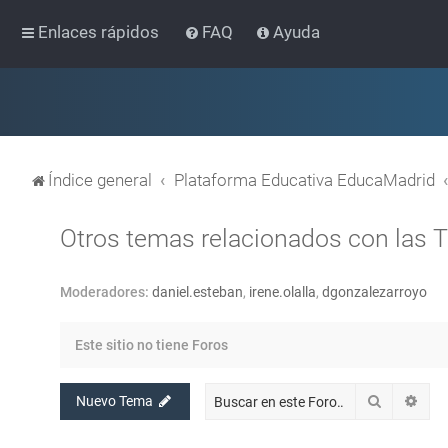
Enlaces rápidos
FAQ
Ayuda
Índice general
Plataforma Educativa EducaMadrid
Otros temas relacionados con las 
Moderadores:
daniel.esteban
,
irene.olalla
,
dgonzalezarroyo
Este sitio no tiene Foros
Buscar
Bús
Nuevo Tema