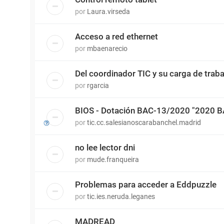
por
Laura.virseda
Acceso a red ethernet
por
mbaenarecio
Del coordinador TIC y su carga de traba
por
rgarcia
BIOS - Dotación BAC-13/2020 "2020 
por
tic.cc.salesianoscarabanchel.madrid
no lee lector dni
por
mude.franqueira
Problemas para acceder a Eddpuzzle
por
tic.ies.neruda.leganes
MADREAD