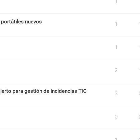
1
 portátiles nuevos
1
1
2
ierto para gestión de incidencias TIC
3
0
1