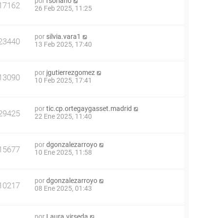
por
rsoriano
17162
26 Feb 2025, 11:25
por
silvia.vara1
23440
13 Feb 2025, 17:40
por
jgutierrezgomez
13090
10 Feb 2025, 17:41
por
tic.cp.ortegaygasset.madrid
29425
22 Ene 2025, 11:40
por
dgonzalezarroyo
15677
10 Ene 2025, 11:58
por
dgonzalezarroyo
10217
08 Ene 2025, 01:43
por
Laura.virseda