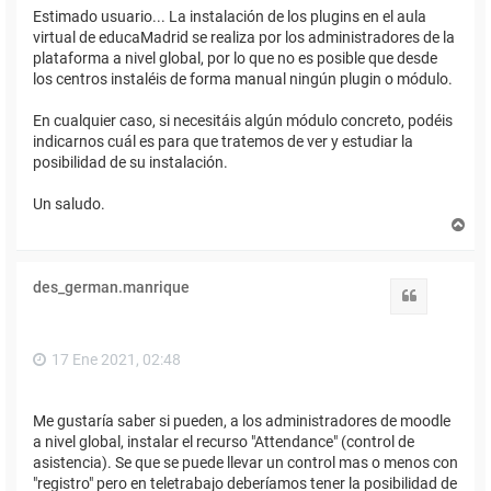
Estimado usuario... La instalación de los plugins en el aula
virtual de educaMadrid se realiza por los administradores de la
plataforma a nivel global, por lo que no es posible que desde
los centros instaléis de forma manual ningún plugin o módulo.
En cualquier caso, si necesitáis algún módulo concreto, podéis
indicarnos cuál es para que tratemos de ver y estudiar la
posibilidad de su instalación.
Un saludo.
A
r
r
i
des_german.manrique
b
Citar
a
17 Ene 2021, 02:48
Me gustaría saber si pueden, a los administradores de moodle
a nivel global, instalar el recurso "Attendance" (control de
asistencia). Se que se puede llevar un control mas o menos con
"registro" pero en teletrabajo deberíamos tener la posibilidad de