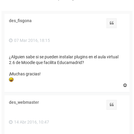
des_fisgona
Citar
07 Mar 2016, 18:15
¿Alguien sabe si se pueden instalar plugins en el aula virtual
2.6 de Moodle que facilita Educamadrid?
¡Muchas gracias!
A
r
r
i
des_webmaster
b
Citar
a
14 Abr 2016, 10:47