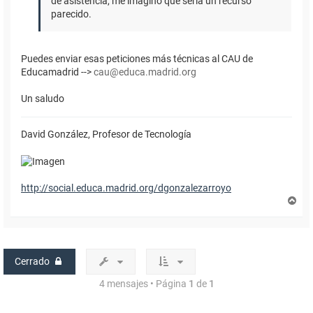
de asistencia, me imagino que sería un recurso
parecido.
Puedes enviar esas peticiones más técnicas al CAU de
Educamadrid -->
cau@educa.madrid.org
Un saludo
David González, Profesor de Tecnología
http://social.educa.madrid.org/dgonzalezarroyo
A
r
r
i
b
a
Cerrado
4 mensajes • Página
1
de
1