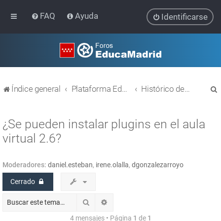
FAQ
Ayuda
Identificarse
Índice general
Plataforma Educativa EducaMadrid
Histórico de temas
¿Se pueden instalar plugins en el aula
virtual 2.6?
r
Moderadores:
daniel.esteban
,
irene.olalla
,
dgonzalezarroyo
Cerrado
Buscar
Búsqueda avanzada
4 mensajes • Página
1
de
1