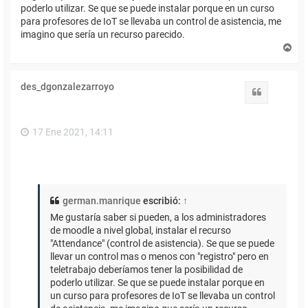
poderlo utilizar. Se que se puede instalar porque en un curso
para profesores de IoT se llevaba un control de asistencia, me
imagino que sería un recurso parecido.
A
r
r
i
des_dgonzalezarroyo
b
Citar
a
17 Ene 2021, 14:11
german.manrique
escribió:
↑
Me gustaría saber si pueden, a los administradores
de moodle a nivel global, instalar el recurso
"Attendance" (control de asistencia). Se que se puede
llevar un control mas o menos con "registro" pero en
teletrabajo deberíamos tener la posibilidad de
poderlo utilizar. Se que se puede instalar porque en
un curso para profesores de IoT se llevaba un control