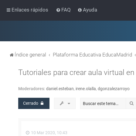
Enlaces rápidos
FAQ
Ayuda
Índice general
Plataforma Educativa EducaMadrid
Tutoriales para crear aula virtual 
Moderadores:
daniel.esteban
,
irene.olalla
,
dgonzalezarroyo
Cerrado
10 Mar 2020, 10:43