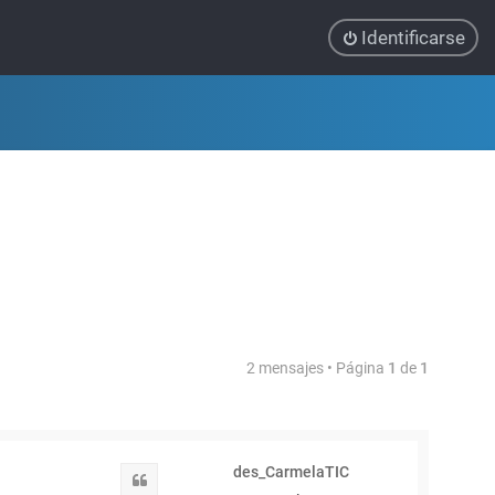
Identificarse
2 mensajes • Página
1
de
1
des_CarmelaTIC
Citar