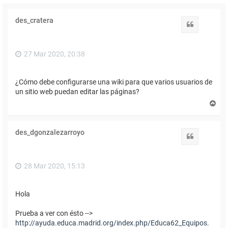
des_cratera
Citar
27 Mar 2020, 20:38
¿Cómo debe configurarse una wiki para que varios usuarios de
un sitio web puedan editar las páginas?
A
r
r
i
des_dgonzalezarroyo
b
Citar
a
28 Mar 2020, 15:13
Hola
Prueba a ver con ésto -->
http://ayuda.educa.madrid.org/index.php/Educa62_Equipos
.