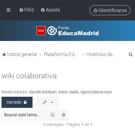
FAQ
Ayuda
Identificarse
Índice general
Plataforma Educativa EducaMadrid
Histórico de temas
wiki colaborativa
Moderadores:
daniel.esteban
,
irene.olalla
,
dgonzalezarroyo
r
Cerrado
Buscar
Búsqueda avanzada
2 mensajes • Página
1
de
1