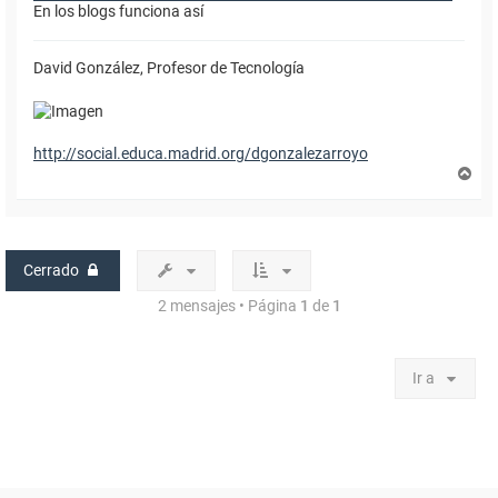
En los blogs funciona así
David González, Profesor de Tecnología
http://social.educa.madrid.org/dgonzalezarroyo
A
r
r
i
b
a
Cerrado
2 mensajes • Página
1
de
1
Ir a