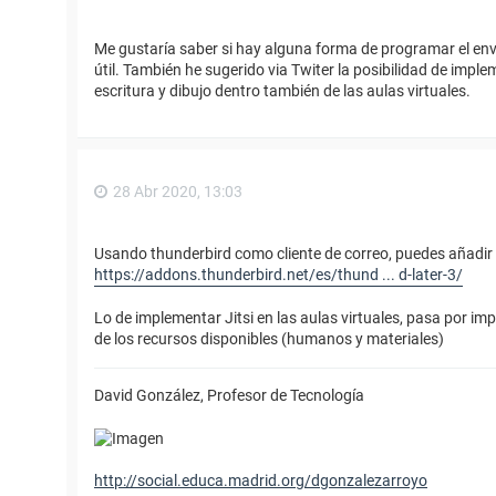
Me gustaría saber si hay alguna forma de programar el env
útil. También he sugerido via Twiter la posibilidad de impl
escritura y dibujo dentro también de las aulas virtuales.
28 Abr 2020, 13:03
Usando thunderbird como cliente de correo, puedes añadi
https://addons.thunderbird.net/es/thund ... d-later-3/
Lo de implementar Jitsi en las aulas virtuales, pasa por i
de los recursos disponibles (humanos y materiales)
David González, Profesor de Tecnología
http://social.educa.madrid.org/dgonzalezarroyo