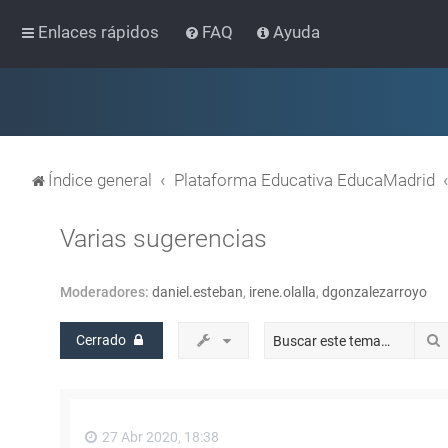
Enlaces rápidos
FAQ
Ayuda
Índice general
Plataforma Educativa EducaMadrid
Varias sugerencias
Moderadores:
daniel.esteban
,
irene.olalla
,
dgonzalezarroyo
Cerrado
27 Abr 2020, 18:38