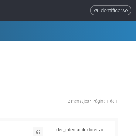
Identificarse
2 mensajes • Página
1
de
1
des_mfernandezlorenzo
Citar