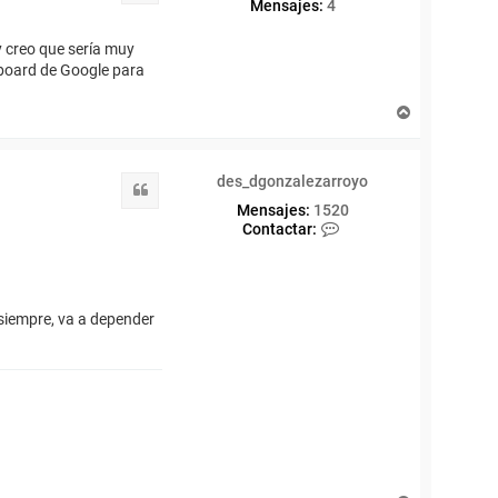
Mensajes:
4
y creo que sería muy
amboard de Google para
A
r
r
i
des_dgonzalezarroyo
b
Citar
a
Mensajes:
1520
C
Contactar:
o
n
t
a
c
 siempre, va a depender
t
a
r
d
e
s
_
d
g
o