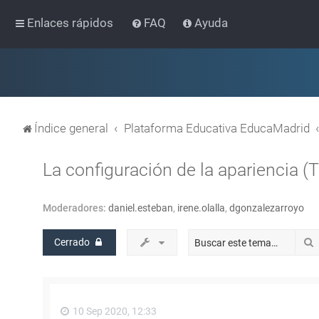
Enlaces rápidos
FAQ
Ayuda
Índice general
Plataforma Educativa EducaMadrid
La configuración de la apariencia (T
Moderadores:
daniel.esteban
,
irene.olalla
,
dgonzalezarroyo
Cerrado
10 Sep 2020, 12:33