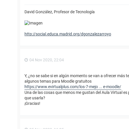
David González, Profesor de Tecnología
http://social.educa.madrid.org/dgonzalezarroyo
04 Nov 2020, 22:04
Y, ¿no se sabe si en algún momento se van a ofrecer más t
algunos temas para Moodle gratuitos
https://www.evirtualplus.com/los-7-mejo ... e-moodle/
Una de las cosas que menos me gustan del Aula Virtual es 
que usarla?
¡Gracias!