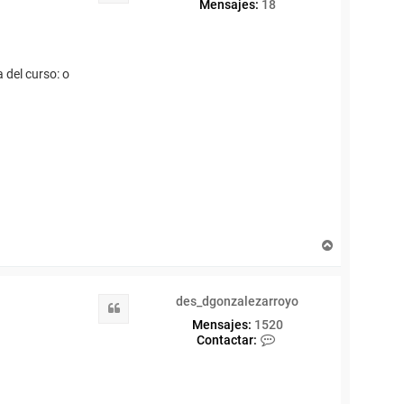
Mensajes:
18
a del curso: o
A
r
r
i
des_dgonzalezarroyo
b
Citar
a
Mensajes:
1520
C
Contactar:
o
n
t
a