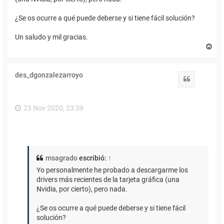
¿Se os ocurre a qué puede deberse y si tiene fácil solución?
Un saludo y mil gracias.
A
r
r
i
des_dgonzalezarroyo
b
Citar
a
23 Nov 2020, 23:39
msagrado
escribió:
↑
Yo personalmente he probado a descargarme los
drivers más recientes de la tarjeta gráfica (una
Nvidia, por cierto), pero nada.
¿Se os ocurre a qué puede deberse y si tiene fácil
solución?