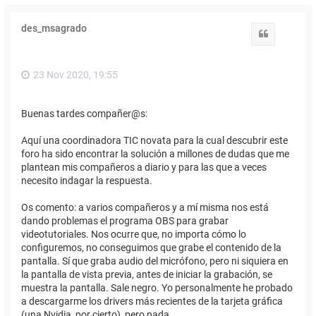
des_msagrado
Citar
23 Nov 2020, 19:55
Buenas tardes compañer@s:
Aquí una coordinadora TIC novata para la cual descubrir este
foro ha sido encontrar la solución a millones de dudas que me
plantean mis compañeros a diario y para las que a veces
necesito indagar la respuesta.
Os comento: a varios compañeros y a mí misma nos está
dando problemas el programa OBS para grabar
videotutoriales. Nos ocurre que, no importa cómo lo
configuremos, no conseguimos que grabe el contenido de la
pantalla. Sí que graba audio del micrófono, pero ni siquiera en
la pantalla de vista previa, antes de iniciar la grabación, se
muestra la pantalla. Sale negro. Yo personalmente he probado
a descargarme los drivers más recientes de la tarjeta gráfica
(una Nvidia, por cierto), pero nada.