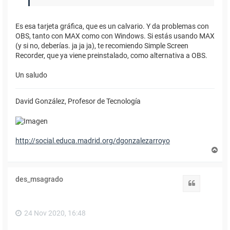
Es esa tarjeta gráfica, que es un calvario. Y da problemas con
OBS, tanto con MAX como con Windows. Si estás usando MAX
(y si no, deberías. ja ja ja), te recomiendo Simple Screen
Recorder, que ya viene preinstalado, como alternativa a OBS.
Un saludo
David González, Profesor de Tecnología
http://social.educa.madrid.org/dgonzalezarroyo
A
r
r
i
des_msagrado
b
Citar
a
24 Nov 2020, 16:48