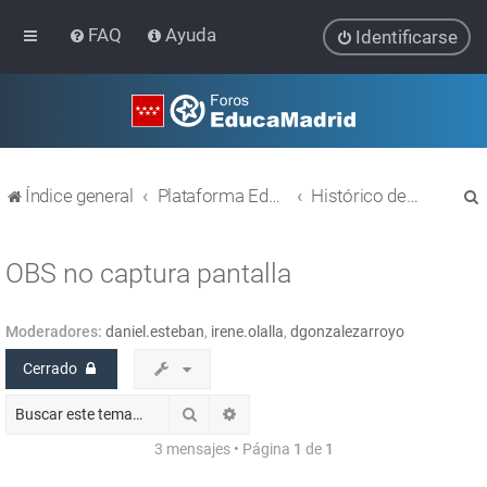
FAQ
Ayuda
Identificarse
Índice general
Plataforma Educativa EducaMadrid
Histórico de temas
OBS no captura pantalla
Moderadores:
daniel.esteban
,
irene.olalla
,
dgonzalezarroyo
r
Cerrado
Buscar
Búsqueda avanzada
3 mensajes • Página
1
de
1