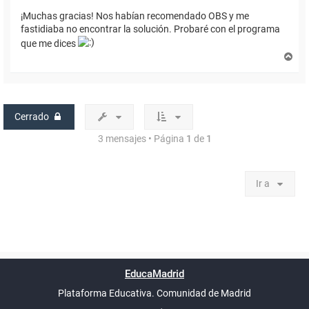
¡Muchas gracias! Nos habían recomendado OBS y me
fastidiaba no encontrar la solución. Probaré con el programa
que me dices
A
r
r
i
b
a
Cerrado
3 mensajes • Página
1
de
1
Ir a
Powered by
phpBB
™
Índice general
Todos los horarios
Privacidad
Borrar cookies
Condiciones
Contáctanos
EducaMadrid
Traducción al español por
phpBB España
-
son
UTC+02:00
Plataforma Educativa. Comunidad de Madrid
-