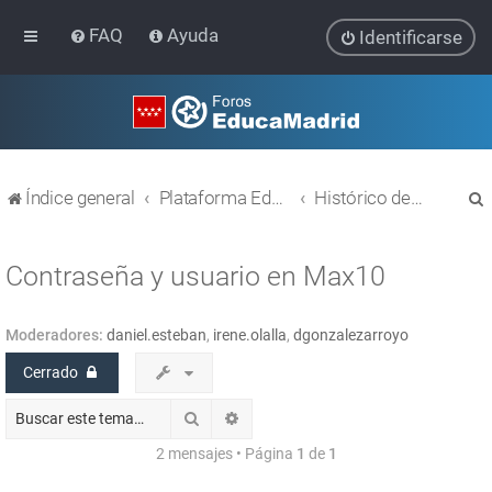
FAQ
Ayuda
Identificarse
Índice general
Plataforma Educativa EducaMadrid
Histórico de temas
Contraseña y usuario en Max10
Moderadores:
daniel.esteban
,
irene.olalla
,
dgonzalezarroyo
r
Cerrado
Buscar
Búsqueda avanzada
2 mensajes • Página
1
de
1