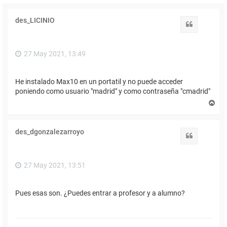
des_LICINIO
Citar
27 May 2021, 13:49
He instalado Max10 en un portatil y no puede acceder
poniendo como usuario "madrid" y como contraseña "cmadrid"
A
r
r
i
des_dgonzalezarroyo
b
Citar
a
27 May 2021, 13:51
Pues esas son. ¿Puedes entrar a profesor y a alumno?