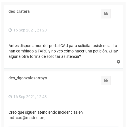
des_cratera
Citar
15 Sep 2021, 21:20
Antes disponíamos del portal CAU para solicitar asistencia. Lo
han cambiado a FARO y no veo cómo hacer una petición. ¿Hay
alguna otra forma de solicitar asistencia?
A
r
r
i
des_dgonzalezarroyo
b
Citar
a
16 Sep 2021, 12:48
Creo que siguen atendiendo incidencias en
md_cau@madrid.org