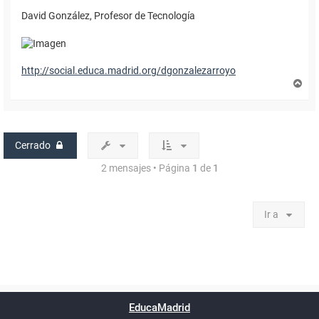
David González, Profesor de Tecnología
http://social.educa.madrid.org/dgonzalezarroyo
A
r
r
i
b
a
Cerrado
2 mensajes • Página
1
de
1
Ir a
Powered by
phpBB
™
Índice general
Todos los horarios
Privacidad
Borrar cookies
Condiciones
Contáctanos
EducaMadrid
Traducción al español por
phpBB España
-