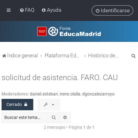
FAQ
Ayuda
Identificarse
Índice general
Plataforma Educativa EducaMadrid
Histórico de temas
solicitud de asistencia. FARO. CAU
Moderadores:
daniel.esteban
,
irene.olalla
,
dgonzalezarroyo
r
Cerrado
Buscar
Búsqueda avanzada
2 mensajes • Página
1
de
1