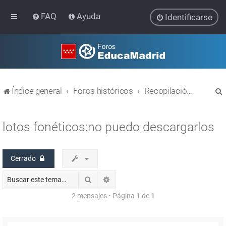
FAQ
Ayuda
Identificarse
Índice general
Foros históricos
Recopilación de hilos de foros cerrados
lotos fonéticos:no puedo descargarlos
Cerrado
r
Buscar
Búsqueda avanzada
2 mensajes • Página
1
de
1