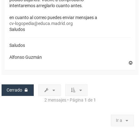
intentaremos arreglarlo cuanto antes.
en cuanto al correo puedes enviar mensjaes a
cv-logopedia@educa.madrid.org
Saludos
Saludos
Alfonso Guzmán
A
r
r
i
b
a
Cerrado
2 mensajes • Página
1
de
1
Ir a