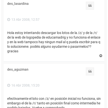
des_lasardina
Citar
13 Abr 2008, 12:57
Hola estoy intentando descargar los lotos de la /z/ y de la /r/
de la web de logopedia de educamadrig y no funciona el enlace
y en la web tampoco hay ningun mail al q pueda escribir para q
lo solucionene. podéis alguno ayudarme o pasarmelos??
gracias
A
r
r
i
des_aguzman
b
Citar
a
16 Abr 2008, 15:20
efectivamente el loto con /z/ en posición inicial no funciona, sin
embargo el de la /r/ tanto en posición final como intermedia he
podido bajarlos. Vuelve a comprobarlo