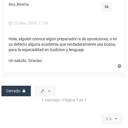
des_Noelia
Citar
20 May 2008, 17:48
Hola, alguien conoce algún preparador/a de oposiciones, o en
su defecto alguna academia que verdaderamente sea buena,
para la especialidad en Audicion y lenguaje.
Un saludo. Gracias
A
r
r
i
b
a
Cerrado
1 mensaje • Página
1
de
1
Ir a