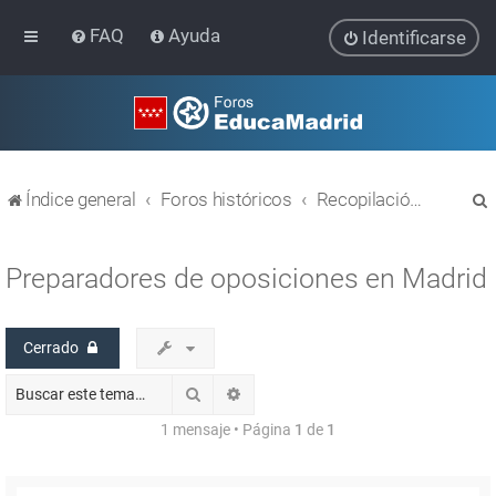
FAQ
Ayuda
Identificarse
Índice general
Foros históricos
Recopilación de hilos de foros cerrados
Preparadores de oposiciones en Madrid
Cerrado
r
Buscar
Búsqueda avanzada
1 mensaje • Página
1
de
1