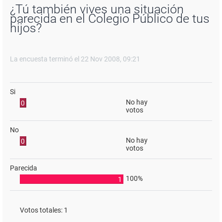
¿Tú también vives una situación
parecida en el Colegio Público de tus
hijos?
La encuesta terminó el 22 Nov 2008, 09:21
Si
No hay
0
votos
No
No hay
0
votos
Parecida
100%
1
Votos totales:
1