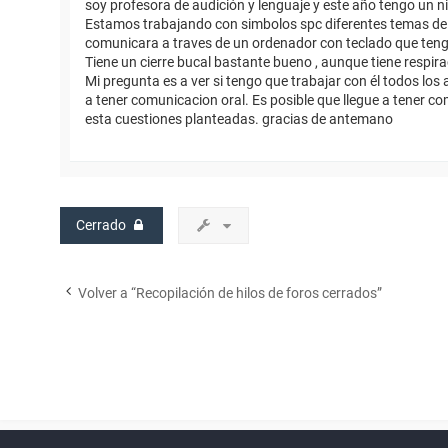
soy profesora de audición y lenguaje y este año tengo un n
Estamos trabajando con simbolos spc diferentes temas del 
comunicara a traves de un ordenador con teclado que teng
Tiene un cierre bucal bastante bueno , aunque tiene respirac
Mi pregunta es a ver si tengo que trabajar con él todos los 
a tener comunicacion oral. Es posible que llegue a tener 
esta cuestiones planteadas. gracias de antemano
Cerrado
Volver a “Recopilación de hilos de foros cerrados”
Powered by
phpBB
™