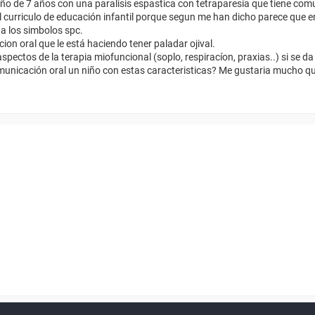
iño de 7 años con una paralisis espastica con tetraparesia que tiene com
curriculo de educación infantil porque segun me han dicho parece que e
a los simbolos spc.
ion oral que le está haciendo tener paladar ojival.
aspectos de la terapia miofuncional (soplo, respiracíon, praxias..) si se 
comunicación oral un niño con estas caracteristicas? Me gustaria mucho q