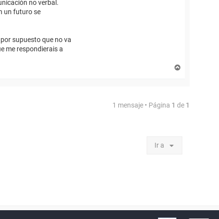
unicación no verbal.
n un futuro se
da por supuesto que no va
ue me respondierais a
A
r
r
i
b
1 mensaje • Página
1
de
1
a
Ir a