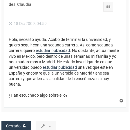
des_Claudia
Citar
18 Dic 2009, 04:59
Hola, necesito ayuda. Acabo de terminar la universidad, y
quiero seguir con una segunda carrera. Asi como segunda
carrera, quiero
estudiar publicidad
. No obstante, actualmente
vivo en Mexico, pero dentro de unas semanas mi familia y yo
nos mudaremos a Madrid. He estado investigando en que
universidad puedo
estudiar publicidad
una vez que este en
España y encontre que la Universida de Madrid tiene esa
carrera y que ademas la calidad de la enseñanza es muy
buena.
¿Han escuchado algo sobre ello?
A
r
r
i
b
a
Cerrado