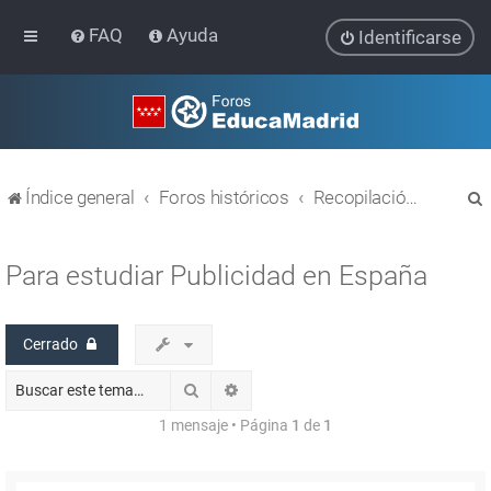
FAQ
Ayuda
Identificarse
Índice general
Foros históricos
Recopilación de hilos de foros cerrados
Para estudiar Publicidad en España
Cerrado
r
Buscar
Búsqueda avanzada
1 mensaje • Página
1
de
1