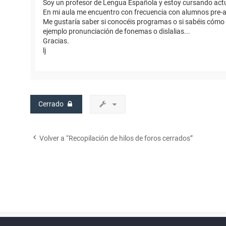
Soy un profesor de Lengua Española y estoy cursando act
En mi aula me encuentro con frecuencia con alumnos pre-ad
Me gustaría saber si conocéis programas o si sabéis cómo u
ejemplo pronunciación de fonemas o dislalias...
Gracias.
lj
Cerrado
Volver a “Recopilación de hilos de foros cerrados”
Powered by
phpBB
™