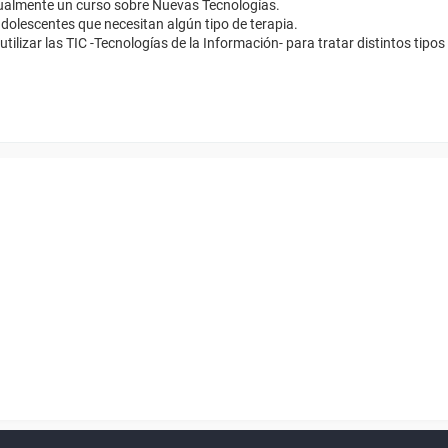
ualmente un curso sobre Nuevas Tecnologías.
olescentes que necesitan algún tipo de terapia.
tilizar las TIC -Tecnologías de la Información- para tratar distintos tip