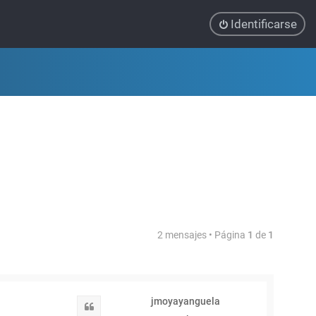
Identificarse
2 mensajes • Página
1
de
1
jmoyayanguela
Citar