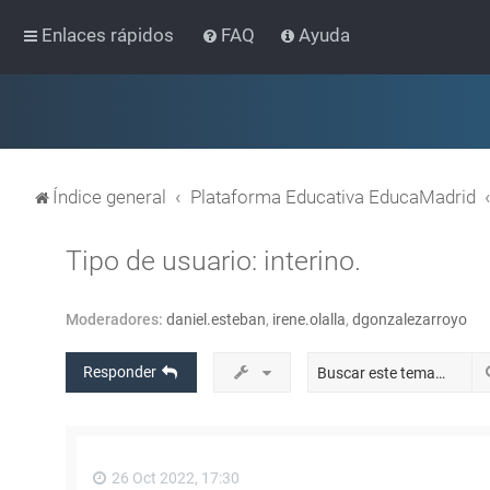
Enlaces rápidos
FAQ
Ayuda
Índice general
Plataforma Educativa EducaMadrid
Tipo de usuario: interino.
Moderadores:
daniel.esteban
,
irene.olalla
,
dgonzalezarroyo
Responder
26 Oct 2022, 17:30