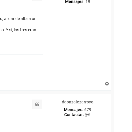
Mensajes:
19
, al dar de alta a un
. Y sí, los tres eran
A
r
r
i
dgonzalezarroyo
b
Citar
a
Mensajes:
679
C
Contactar:
o
n
t