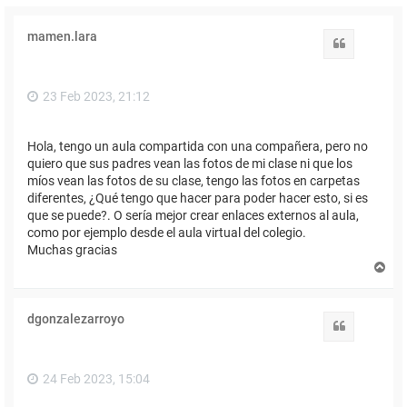
mamen.lara
Citar
23 Feb 2023, 21:12
Hola, tengo un aula compartida con una compañera, pero no
quiero que sus padres vean las fotos de mi clase ni que los
míos vean las fotos de su clase, tengo las fotos en carpetas
diferentes, ¿Qué tengo que hacer para poder hacer esto, si es
que se puede?. O sería mejor crear enlaces externos al aula,
como por ejemplo desde el aula virtual del colegio.
Muchas gracias
A
r
r
i
dgonzalezarroyo
b
Citar
a
24 Feb 2023, 15:04