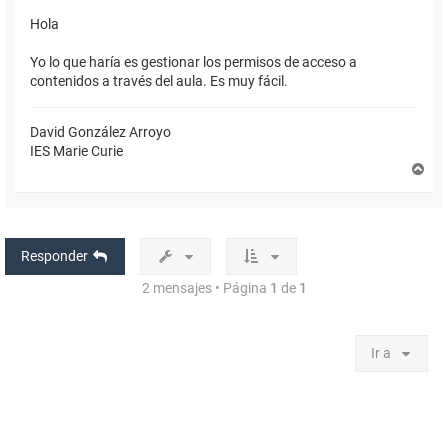
Hola
Yo lo que haría es gestionar los permisos de acceso a
contenidos a través del aula. Es muy fácil.
David González Arroyo
IES Marie Curie
A
r
r
i
b
a
Responder
2 mensajes • Página
1
de
1
Ir a