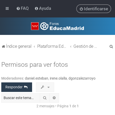
FAQ
Ayuda
Identificarse
Índice general
Plataforma Educativa EducaMadrid
Gestión de usuarios
Permisos para ver fotos
Moderadores:
daniel.esteban
,
irene.olalla
,
dgonzalezarroyo
r
Responder
Buscar
Búsqueda avanzada
2 mensajes • Página
1
de
1