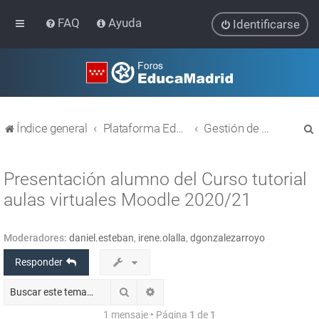
FAQ
Ayuda
Identificarse
Índice general
Plataforma Educativa EducaMadrid
Gestión de usuarios
Presentación alumno del Curso tutorial
aulas virtuales Moodle 2020/21
r
Moderadores:
daniel.esteban
,
irene.olalla
,
dgonzalezarroyo
Responder
Buscar
Búsqueda avanzada
1 mensaje • Página
1
de
1