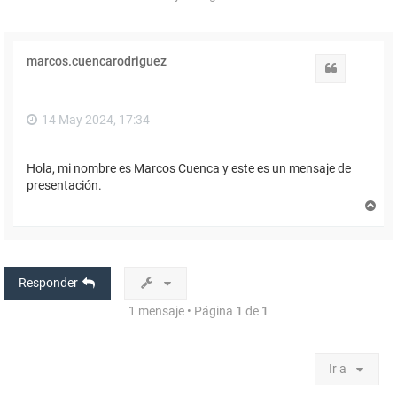
marcos.cuencarodriguez
Citar
14 May 2024, 17:34
Hola, mi nombre es Marcos Cuenca y este es un mensaje de
presentación.
A
r
r
i
b
a
Responder
1 mensaje • Página
1
de
1
Ir a