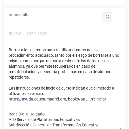
r
r
i
irene.olalla
b
Citar
a
19 Sep 2022, 13:39
Borrar a los alumnos para reutilizar el curso no es el
procedimiento adecuado, tanto por el riesgo de borrarse a uno
mismo como porque no borra realmente los datos de los
alumnos, ya que permite recuperarlos en caso de
rematriculación y generaría problemas en caso de alumnos
repetidores.
Las instrucciones de inicio de curso indican que el método a
utilizar es el reinicio:
https://ayuda.educa.madrid.org/books/au ... /reiniciar
Irene Olalla Holgado
ATD Servicio de Plataformas Educativas
Subdirección General de Transformación Educativa