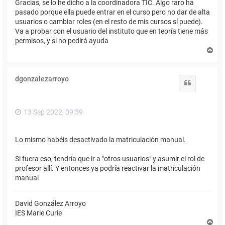
Gracias, se lo he dicho a la coordinadora TIC. Algo raro ha
pasado porque ella puede entrar en el curso pero no dar de alta
usuarios o cambiar roles (en el resto de mis cursos sí puede).
Va a probar con el usuario del instituto que en teoría tiene más
permisos, y si no pedirá ayuda
A
r
r
i
dgonzalezarroyo
b
Citar
a
13 Sep 2022, 09:39
Lo mismo habéis desactivado la matriculación manual.
Si fuera eso, tendría que ir a "otros usuarios" y asumir el rol de
profesor allí. Y entonces ya podría reactivar la matriculación
manual
David González Arroyo
IES Marie Curie
A