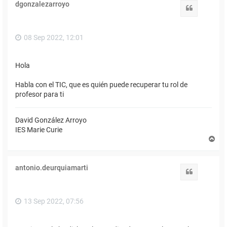
dgonzalezarroyo
b
Citar
a
08 Sep 2022, 12:01
Hola
Habla con el TIC, que es quién puede recuperar tu rol de
profesor para ti
David González Arroyo
IES Marie Curie
A
r
r
i
antonio.deurquiamarti
b
Citar
a
13 Sep 2022, 07:56