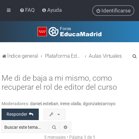
FAQ
Ayuda
Identificarse
Índice general
Plataforma Educativa EducaMadrid
Aulas Virtuales
Me di de baja a mi mismo, como
recuperar el rol de editor del curso
r
Moderadores:
daniel.esteban
,
irene.olalla
,
dgonzalezarroyo
Responder
Buscar
Búsqueda avanzada
5 mensajes • Página
1
de
1