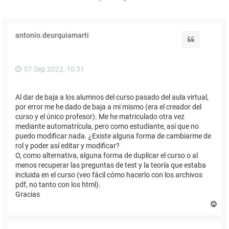
antonio.deurquiamarti
Citar
07 Sep 2022, 10:31
Al dar de baja a los alumnos del curso pasado del aula virtual,
por error me he dado de baja a mi mismo (era el creador del
curso y el único profesor). Me he matriculado otra vez
mediante automatrícula, pero como estudiante, así que no
puedo modificar nada. ¿Existe alguna forma de cambiarme de
rol y poder así editar y modificar?
O, como alternativa, alguna forma de duplicar el curso o al
menos recuperar las preguntas de test y la teoría que estaba
incluida en el curso (veo fácil cómo hacerlo con los archivos
pdf, no tanto con los html).
Gracias
A
r
r
i