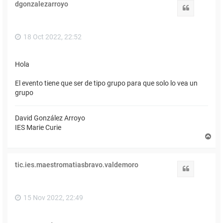
dgonzalezarroyo
b
Citar
a
18 Oct 2022, 22:52
Hola
El evento tiene que ser de tipo grupo para que solo lo vea un
grupo
David González Arroyo
IES Marie Curie
A
r
r
i
tic.ies.maestromatiasbravo.valdemoro
b
Citar
a
15 Nov 2022, 22:49