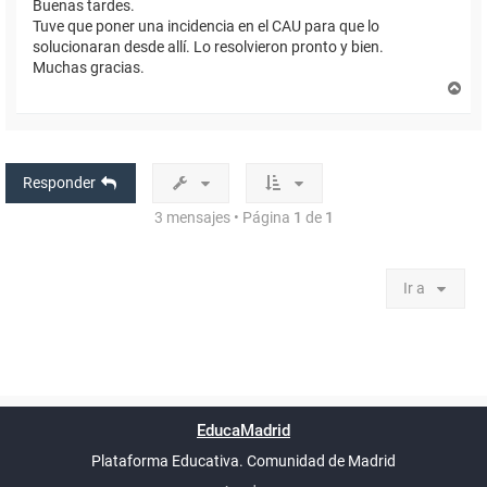
Buenas tardes.
Tuve que poner una incidencia en el CAU para que lo
solucionaran desde allí. Lo resolvieron pronto y bien.
Muchas gracias.
A
r
r
i
b
a
Responder
3 mensajes • Página
1
de
1
Ir a
Powered by
phpBB
™
Índice general
Todos los horarios
Privacidad
Borrar cookies
Condiciones
Contáctanos
EducaMadrid
Traducción al español por
phpBB España
-
son
UTC+02:00
Plataforma Educativa. Comunidad de Madrid
-