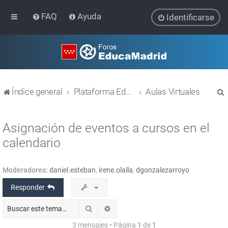
FAQ
Ayuda
Identificarse
Índice general
Plataforma Educativa EducaMadrid
Aulas Virtuales
Asignación de eventos a cursos en el
calendario
r
Moderadores:
daniel.esteban
,
irene.olalla
,
dgonzalezarroyo
Responder
Buscar
Búsqueda avanzada
3 mensajes • Página
1
de
1