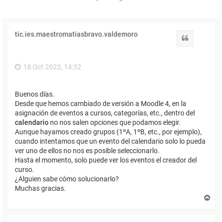
tic.ies.maestromatiasbravo.valdemoro
Citar
18 Oct 2022, 14:32
Buenos días.
Desde que hemos cambiado de versión a Moodle 4, en la
asignación de eventos a cursos, categorías, etc., dentro del
calendario
no nos salen opciones que podamos elegir.
Aunque hayamos creado grupos (1ºA, 1ºB, etc., por ejemplo),
cuando intentamos que un evento del calendario solo lo pueda
ver uno de ellos no nos es posible seleccionarlo.
Hasta el momento, solo puede ver los eventos el creador del
curso.
¿Alguien sabe cómo solucionarlo?
Muchas gracias.
A
r
r
i