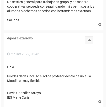
No sé si en general para trabajar en grupo, y de manera
cooperativa, se puede conseguir dando más permisos a los
alumnos o debemos hacerlos con herramientas externas...
Saludos
A
r
r
i
dgonzalezarroyo
b
Citar
a
27 Oct 2022, 08:45
Hola
Puedes darles incluso el rol de profesor dentro de un aula.
Moodle es muy flexible
David González Arroyo
IES Marie Curie
A
r