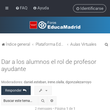
FAQ
Ayuda
Identificarse
Índice general
Plataforma Educativa EducaMadrid
Aulas Virtuales
Dar a los alumnos el rol de profesor
ayudante
r
Moderadores:
daniel.esteban
,
irene.olalla
,
dgonzalezarroyo
Responder
Buscar
Búsqueda avanzada
2 mensajes • Página
1
de
1